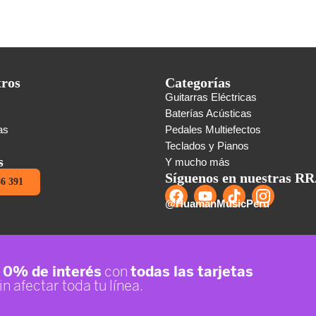
tros
Categorías
Guitarras Eléctricas
s
Baterías Acústicas
as
Pedales Multiefectos
Teclados y Pianos
s
Y mucho más
Síguenos en nuestras RR
86 391
@HuamanMusicPeru