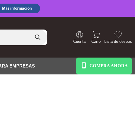
Cuenta
Carro
Lista de deseos
+51 938 586 391
ARA EMPRESAS