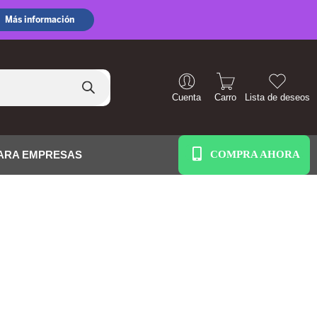
Cuenta
Carro
Lista de deseos
+51 938 586 391
ARA EMPRESAS