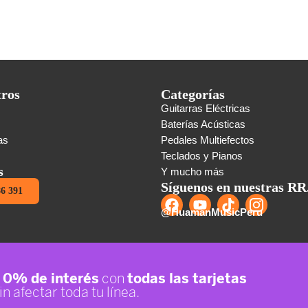
tros
Categorías
Guitarras Eléctricas
s
Baterías Acústicas
as
Pedales Multiefectos
Teclados y Pianos
s
Y mucho más
Síguenos en nuestras RR
86 391
@HuamanMusicPeru