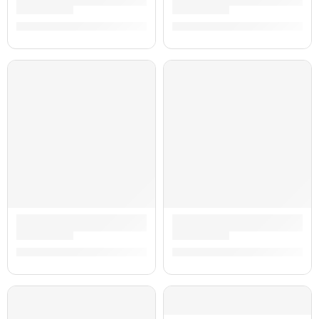
Guitarra Eléctrica ”SA-350” | Eko
Guitarra Eléctrica ”MIA SA V
S/
1,811.00
S/
1,786.00
Guitarra Eléctrica ”MIA SA Blues” | Eko
Guitarra Eléctrica ”Fusion C
S/
1,786.00
S/
1,663.00
AGOTADO