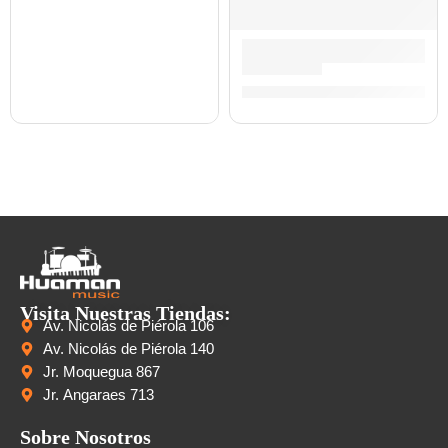
Guitarra Eléctrica ”LS-300” |
S/
1,147.00
Visita Nuestras Tiendas:
Av. Nicolás de Piérola 106
Av. Nicolás de Piérola 140
Jr. Moquegua 867
Jr. Angaraes 713
Sobre Nosotros