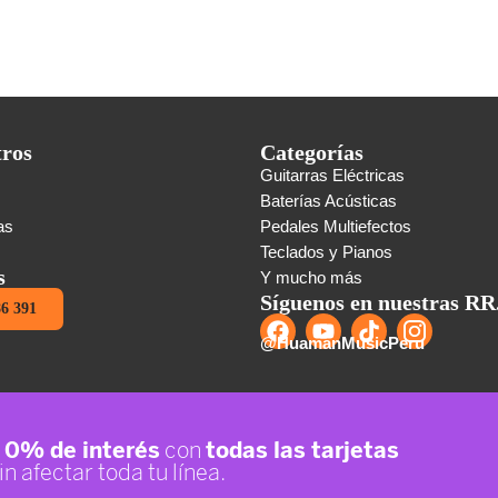
tros
Categorías
Guitarras Eléctricas
s
Baterías Acústicas
as
Pedales Multiefectos
Teclados y Pianos
s
Y mucho más
Síguenos en nuestras RR
86 391
@HuamanMusicPeru