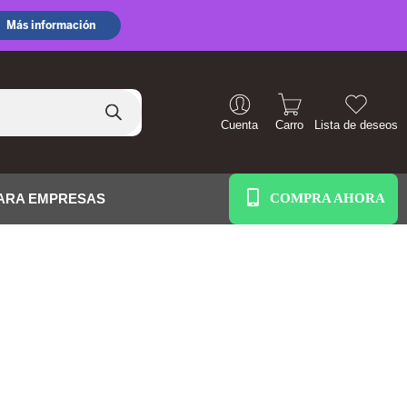
Cuenta
Carro
Lista de deseos
+51 938 586 391
ARA EMPRESAS