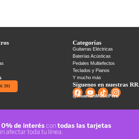
tros
Categorías
Guitarras Eléctricas
s
Baterías Acústicas
as
Pedales Multiefectos
Teclados y Pianos
s
Y mucho más
Síguenos en nuestras RR
86 391
@HuamanMusicPeru