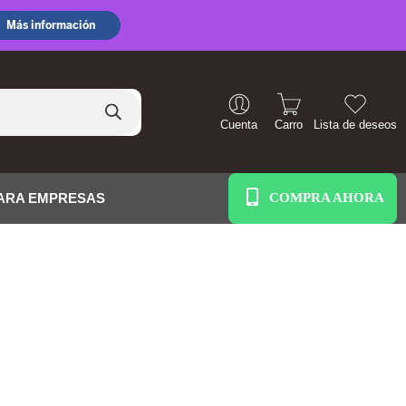
Cuenta
Carro
Lista de deseos
+51 938 586 391
ARA EMPRESAS