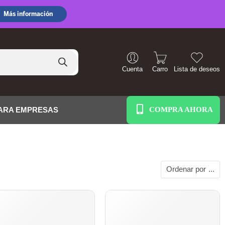
Cuenta
Carro
Lista de deseos
+51 938 586 391
ARA EMPRESAS
Ordenar por
...