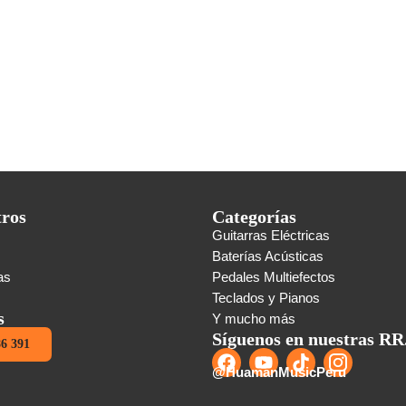
tros
Categorías
Guitarras Eléctricas
s
Baterías Acústicas
as
Pedales Multiefectos
Teclados y Pianos
s
Y mucho más
Síguenos en nuestras RR
86 391
@HuamanMusicPeru