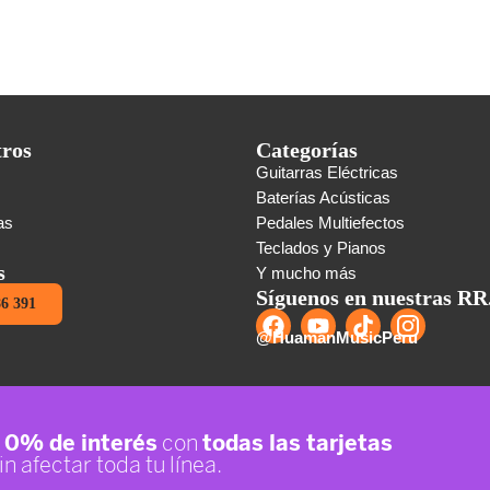
tros
Categorías
Guitarras Eléctricas
s
Baterías Acústicas
as
Pedales Multiefectos
Teclados y Pianos
s
Y mucho más
Síguenos en nuestras RR
86 391
@HuamanMusicPeru