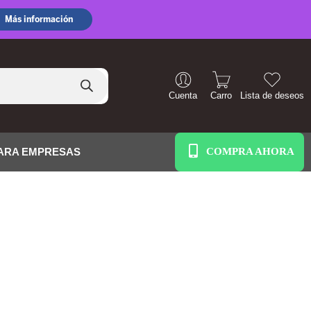
Cuenta
Carro
Lista de deseos
+51 938 586 391
ARA EMPRESAS