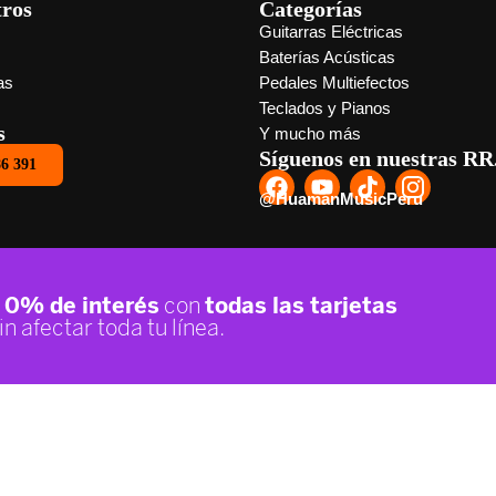
tros
Categorías
Guitarras Eléctricas
s
Baterías Acústicas
as
Pedales Multiefectos
Teclados y Pianos
s
Y mucho más
Síguenos en nuestras RR
86 391
@HuamanMusicPeru