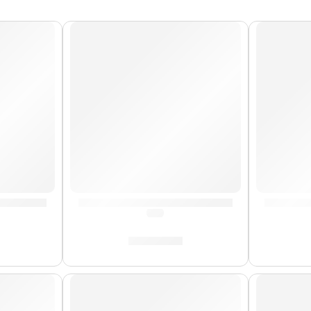
 »SR215» | Vandoren
Cañas de Saxo Alto »SR2625» | Vandoren
Cañas d
(0.0)
S/
189.00