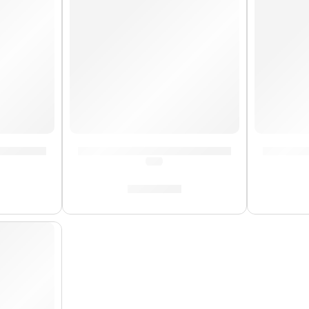
 »SR212» | Vandoren
Cañas de Saxo Soprano »SR303R» | Vand
Cañas d
(0.0)
S/
135.00