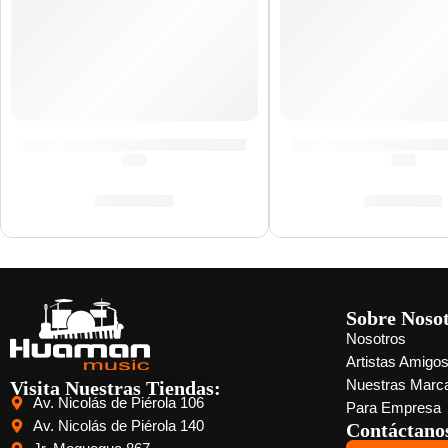
Cañas de Saxo Alto »SR703» | Vandoren
Cañas de Saxo Sop
(0.0)
(0.0)
S/
165.00
S/
139.00
Sobre Noso
Nosotros
Artistas Amigo
Visita Nuestras Tiendas:
Nuestras Marc
Av. Nicolás de Piérola 106
Para Empresa
Av. Nicolás de Piérola 140
Contáctano