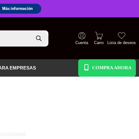
Cuenta
Carro
Lista de deseos
+51 938 586 391
ARA EMPRESAS