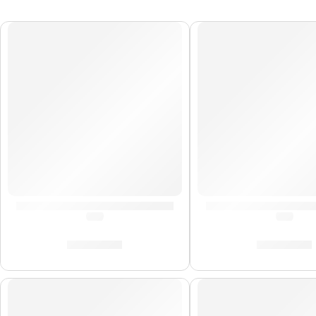
Cañas de Saxo Alto »SR264» | Vandoren
Cañas de Saxo Alto
(0.0)
(0.0)
S/
165.00
S/
165.00