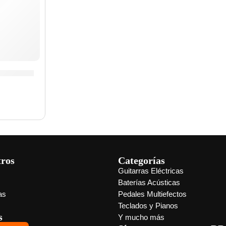
rano »SR3025R» | Vandoren
tros
Categorías
Guitarras Eléctricas
s
Baterías Acústicas
as
Pedales Multiefectos
Teclados y Pianos
s
Y mucho más