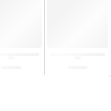
oren
e Saxo Alto »SR263R» | Vandoren
Cañas de Saxo Alto »SR2135» 
(0.0)
(0.0)
S/
165.00
S/
165.00