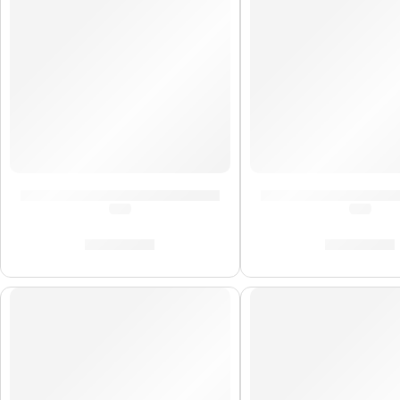
Cañas de Saxo Soprano »SR4025» | Vandoren
Cañas de Saxo Alto
(0.0)
(0.0)
S/
139.00
S/
165.00
AGOTADO