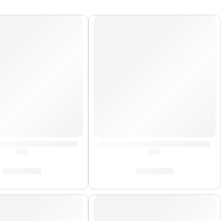
e Saxo Alto »SR2635» | Vandoren
Cañas de Saxo Alto »SR412» |
(0.0)
(0.0)
S/
165.00
S/
165.00