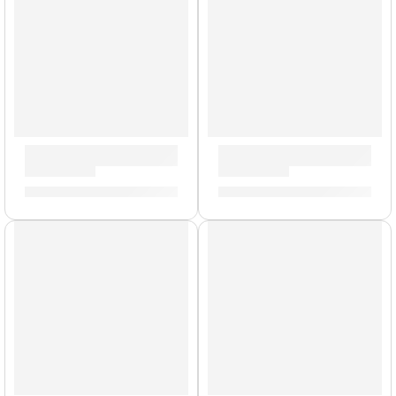
Brazo de Platillo Suspendido »TCA» | Zildjian
Mochila Premium para Platill
S/
212.00
S/
1,003.00