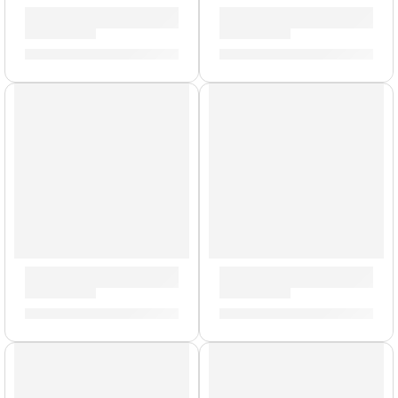
Funda de Numa Compact 2/2x | StudioLogic
Portacrotale Individual con 
S/
166.00
S/
159.00
AGOTADO
AGOTADO
Porta Baquetas Travis Barker »TRAV2» | Zildjian
Mochila Premium para Platil
S/
154.00
S/
577.00