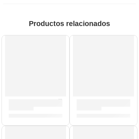
Productos relacionados
AGOTADO
Porta Baquetas »PSSB» | Zildjian
Pad de Platillo »DD635D-C2»
S/
143.00
S/
160.00