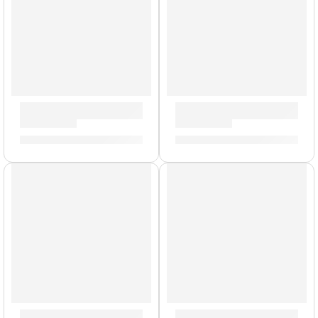
Llave de Afinación »ZKEY» | Zildjian
Pad De Platillo Crash »DD61
S/
42.00
S/
160.00