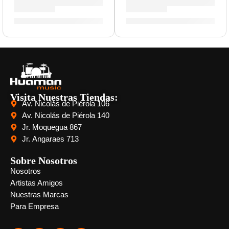
Líquido de Limpieza para Platillos »P1300» | Zildjian
Pad de Platillo »DD630S-C2» 
S/
44.00
S/
160.00
Visita Nuestras Tiendas:
Av. Nicolás de Piérola 106
Av. Nicolás de Piérola 140
Jr. Moquegua 867
Jr. Angaraes 713
Sobre Nosotros
Nosotros
Artistas Amigos
Nuestras Marcas
Para Empresa