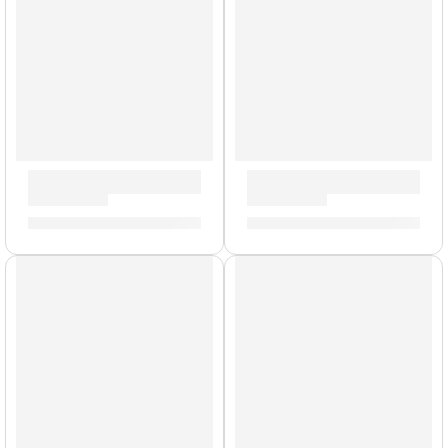
Bongo »HB100VSB» | Meinl
Timbales Luis Conte »LC1B
S/
525.00
S/
3,449.00
AGOTADO