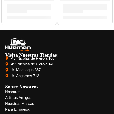
Bongo »HB50BK» | Meinl
Maracas »MSM2» | Meinl
S/
389.00
S/
112.00
Visita Nuestras Tiendas:
Av. Nicolás de Piérola 106
Av. Nicolás de Piérola 140
Jr. Moquegua 867
Jr. Angaraes 713
Sobre Nosotros
Nosotros
Artistas Amigos
Nuestras Marcas
Para Empresa