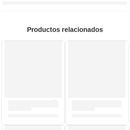
Productos relacionados
Timbales Marathon »MT1415BN» | Meinl
Cajón Criollo »SUBCAJ7SNT
S/
2,179.00
S/
929.00