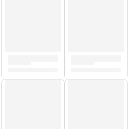
AGOTADO
AGOTADO
Bongo »HB100WRB» | Meinl
Maracas »PM2BG» | Meinl
S/
519.00
S/
89.00
AGOTADO