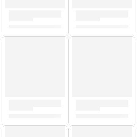
Bongo Marathon »FWB400GAB» | Meinl
Cajón Criollo »HCAJ1AWA» |
S/
1,289.00
S/
619.00
AGOTADO
Bongo Marathon »FWB190LB» | Meinl
Cajón Criollo Eléctroacust
S/
759.00
S/
1,089.00
AGOTADO