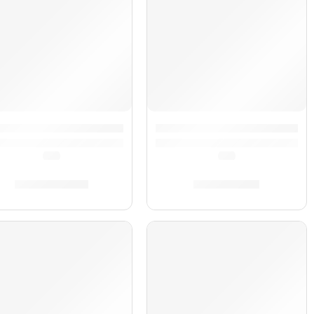
» | Hohner
rdeón Amica Forte III »A38621S» | Hohner
Acordeón Bravo III »A16842»
(0.0)
(0.0)
S/
16,172.00
S/
7,569.00