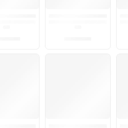
Bravo III »A16722» | Hohner
Acordeón Bravo III »A16432» | Hoh
Aco
(0.0)
(0.0)
6,899.00
S/
6,379.00
O
AGOTADO
Bravo II »A16961» | Hohner
Acordeón Bravo II »A16542» | Hoh
Aco