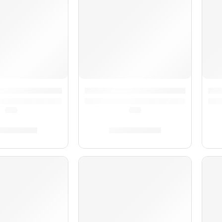
Amica Forte IV »A38321S» | Hohner
Acordeón Amica Forte IV »A38221S
Aco
(0.0)
(0.0)
6,059.00
S/
22,246.00