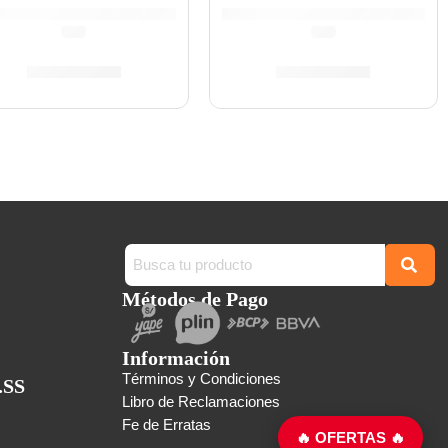
(0.0)
(0.0)
S/
4,475.00
S/
4,475.00
Métodos de Pago
Información
Términos y Condiciones
.SS
Libro de Reclamaciones
Fe de Erratas
🔥 OFERTAS 🔥