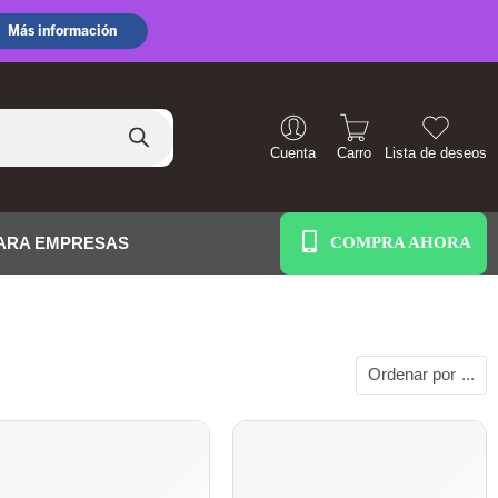
Cuenta
Carro
Lista de deseos
+51 938 586 391
ARA EMPRESAS
Ordenar por
...