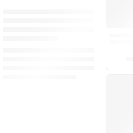
Acordeón 
S/