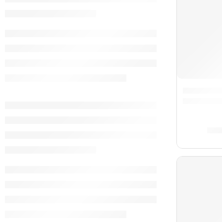
Acordeón 
S/
2