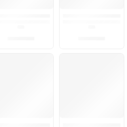
ner
rdeón Nova »A4152» | Hohner
Acordeón Bravo II »A16982»
(0.0)
(0.0)
S/
4,909.00
S/
4,839.00
AGOTADO
AGOTADO
ner
rdeón Bravo II »A16531» | Hohner
Acordeón Bravo II »A16521»