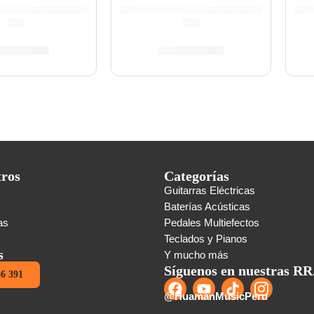
(0.0)
(0.0)
4,839.00
S/
4,599.00
tros
Categorías
Guitarras Eléctricas
s
Baterías Acústicas
as
Pedales Multiefectos
Teclados y Pianos
s
Y mucho más
Síguenos en nuestras RR
86 391
@HuamanMusicPeru