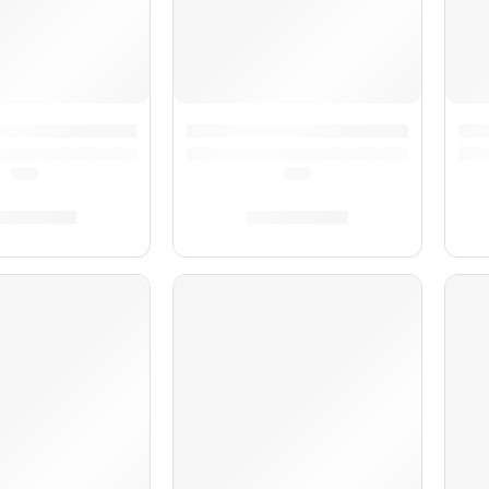
Bravo III »A16832» | Hohner
Acordeón Bravo III »A16822» | Hoh
Aco
(0.0)
(0.0)
7,542.00
S/
7,542.00
AGOTADO