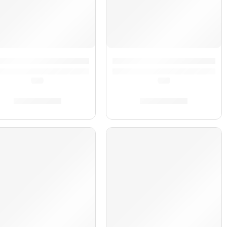
ner
rdeón Bravo III »A16742» | Hohner
Acordeón Bravo III »A16732»
(0.0)
(0.0)
S/
6,899.00
S/
6,899.00
AGOTADO