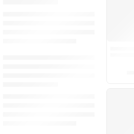
Clarinete
S/