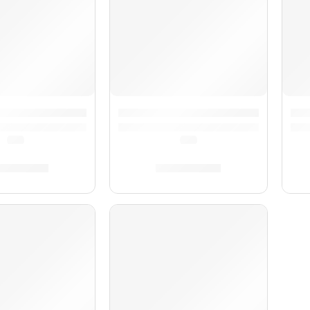
 Profesional ”JCL1100DS” | Jupiter
Clarinete Profesional ”JCL700DNQ”
Cla
(5.0)
(5.0)
5,679.00
S/
2,433.00