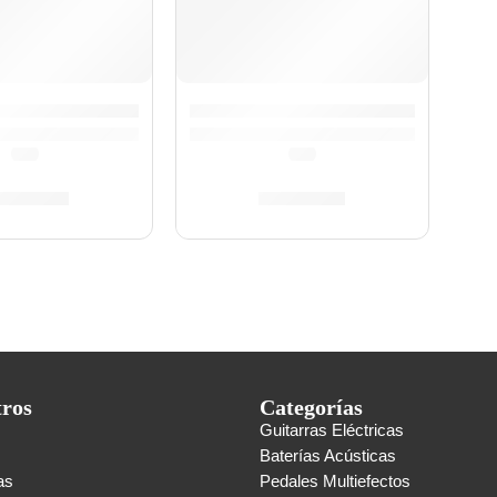
 »CL-910M» | California
Clarinete »CL-910B» | California
(0.0)
(0.0)
/
549.00
S/
549.00
tros
Categorías
Guitarras Eléctricas
s
Baterías Acústicas
as
Pedales Multiefectos