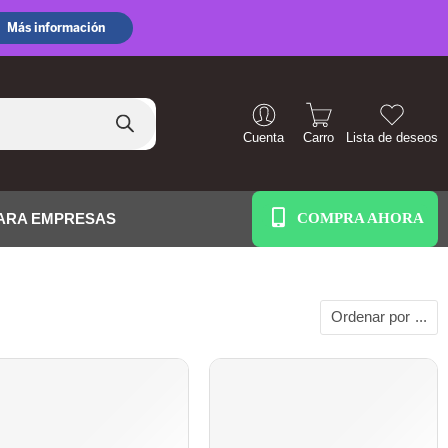
Cuenta
Carro
Lista de deseos
+51 938 586 391
ARA EMPRESAS
Ordenar por
...
AGOTADO