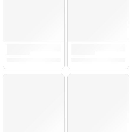
Monitores de Estudio Activo Bluetooth »BX3 PAIR BT» | M-
Monitor de Estudio Activo »
S/
685.00
S/
554.00
AGOTADO