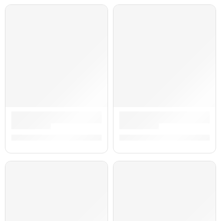
AGOTADO
Controlador de Teclado de 88 Teclas »Key Station 88 MK3» |
Controlador Midi de Teclado 
S/
1,059.00
S/
959.00