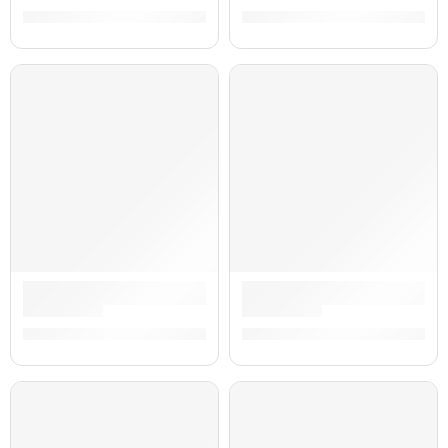
S/
885.00
S/
856.00
Controlador Midi de Teclado de 49 Teclas »Oxygen 49» | M-A
Controlador Midi de Teclado 
S/
849.00
S/
729.00
AGOTADO