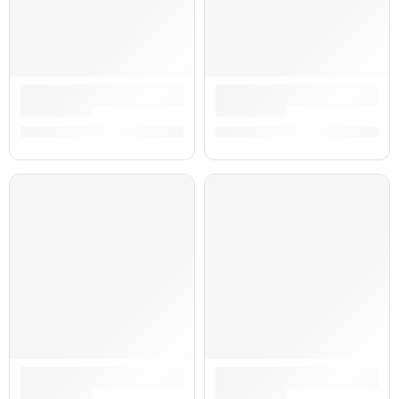
Interfaz de Audio + Audífonos y Micrófono »M-Track Duo HD
Monitor de Estudio Activo »F
S/
919.00
S/
889.00
Monitores de Estudio Activo Bluetooth »BX4 PAIR BT» | M-
Controlador de Teclado de 61