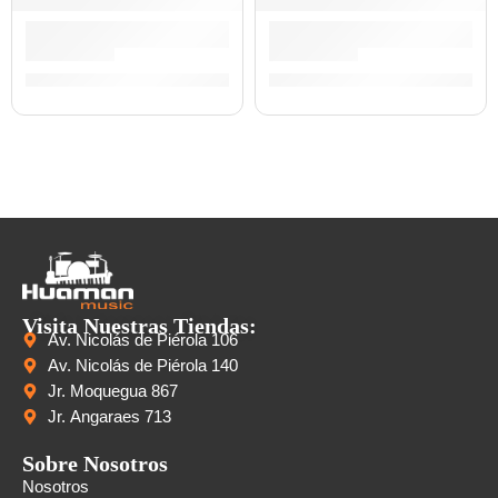
Controlador de Teclado de 49 Teclas »Key Station 49 MK3» |
Interfaz de Audio »M-Track 
S/
489.00
S/
489.00
Visita Nuestras Tiendas:
Av. Nicolás de Piérola 106
Av. Nicolás de Piérola 140
Jr. Moquegua 867
Jr. Angaraes 713
Sobre Nosotros
Nosotros