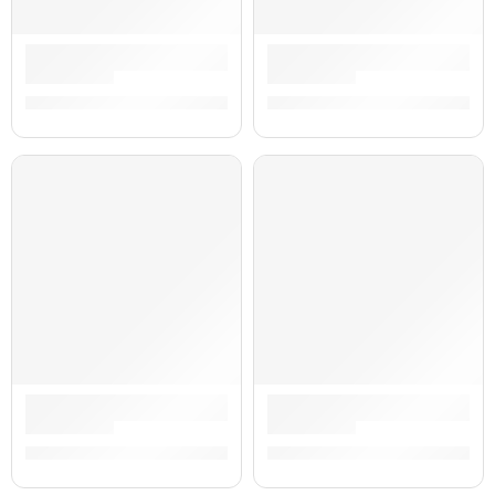
Controlador de Teclado Premium de 88 Teclas »Hammer 88» 
Controlador Midi de Teclado 
S/
2,199.00
S/
1,696.00
AGOTADO
Monitor de Estudio Activo »Forty Eighty» | M-Audio
Controlador Midi de Teclado 
S/
1,299.00
S/
1,210.00