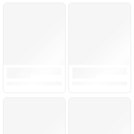
Atril para Micrófono Tipo Boom y Recto ”SM-P1” | Practika
Atril para Clarinete ”CN-100C
S/
62.00
S/
60.00