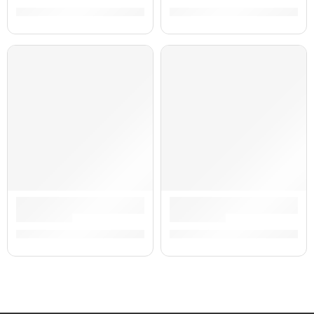
S/
45.00
S/
37.00
Atril para Partitura ”FLMS-1600” | Practika
Atril para Guitarra/Bajo con 
S/
31.00
S/
31.00