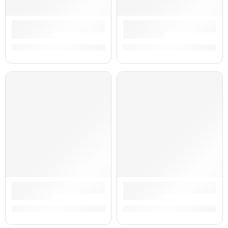
Parante Doble para Teclado Modelo Doble X ”GKS-22” | Prac
Atril para Micrófono Cromad
S/
143.00
S/
125.00
Atril para Guitarra/Bajo Modelo Hercules ”HER-006” | Practi
Atril para Clarinete ”HER-007
S/
79.00
S/
68.00