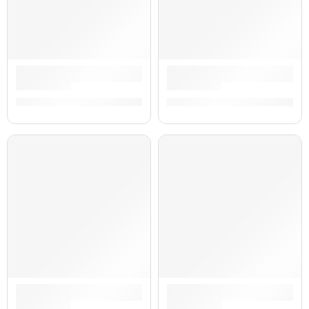
Atril para Trompeta ”FLST-101” | Practika
Parante para Teclado Modelo
S/
60.00
S/
52.00
Atril para Guitarra/Bajo con Seguro de Tipo Gancho ”GS-002”
Atril para Partitura ”FLMS-17