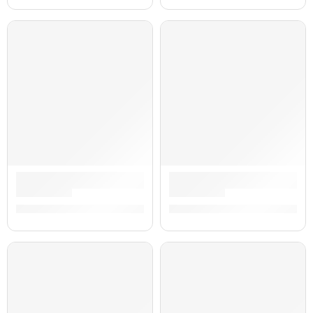
Guitarra Eléctrica Kurt Cobain Jaguar Sunburst | Fender
Guitarra Eléctrica Stratocast
S/
10,308.00
S/
10,077.00
AGOTADO