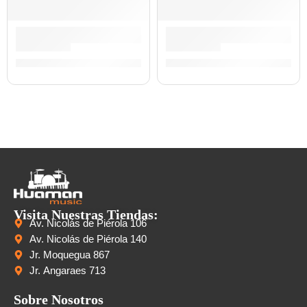
Guitarra Eléctrica Striped Series | EVH
Guitarra Eléctrica Telecaste
S/
7,925.00
S/
7,624.00
Visita Nuestras Tiendas:
Av. Nicolás de Piérola 106
Av. Nicolás de Piérola 140
Jr. Moquegua 867
Jr. Angaraes 713
Sobre Nosotros