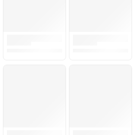
Guitarra Eléctrica Stratocaster HSS American Professional II
Guitarra Eléctrica Stratocast
S/
9,598.00
S/
9,579.00
AGOTADO