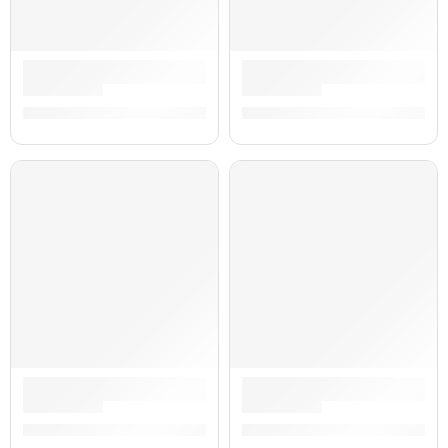
Guitarra Eléctrica Stratocaster Mike McCready Sunburst | F
Guitarra Eléctrica Jazzmaster
S/
12,647.00
S/
12,263.00
AGOTADO
Guitarra Eléctrica Eric Clapton Stratocaster Olympic White |
Guitarra Eléctrica Jazzmaste
S/
11,177.00
S/
10,346.00