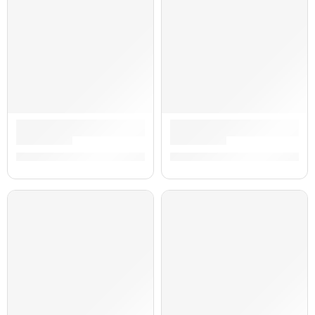
Guitarra Eléctrica Stratocaster American Performer Timber 
Guitarra Eléctrica Jaguar Vint
S/
8,310.00
S/
8,179.00