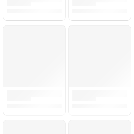
Guitarra Eléctrica Stratocaster Richie Kotzen White Burst | 
Guitarra Eléctrica American P
S/
9,579.00
S/
9,370.00
AGOTADO
Guitarra Eléctrica American Professional II Stratocaster Sun
Guitarra Eléctrica Telecaste
S/
8,953.00
S/
8,310.00
AGOTADO
AGOTADO