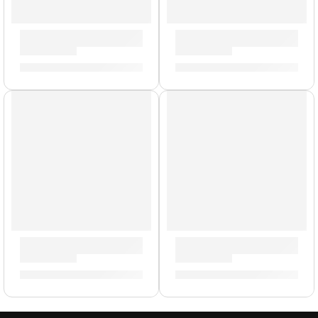
Cañas de Saxofón Tenor »VTS0120» | Rico Royal
Cañas de Clarinete »DCR1030
S/
109.00
S/
85.00
Cañas de Saxofón Alto »VAS0120» | Rico Royal
Cañas de Saxofón Alto »VAS
S/
99.00
S/
99.00