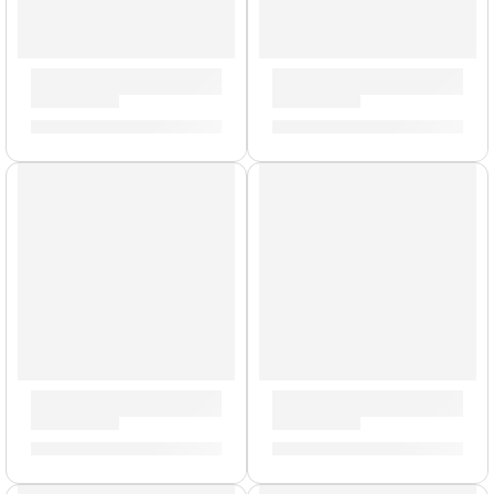
Boquilla para Saxofón Alto »MJM-7» | Rico Royal
Cañas de Clarinete »DCR1035
S/
179.00
S/
85.00
Colgador de Clarinete »CCA01» | Rico Royal
Cañas de Clarinete »VBB0130
S/
85.00
S/
99.00