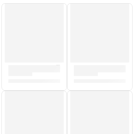
Cañas de Clarinete »VBB0135» | Rico Royal
Cañas de Clarinete »DCE1035
S/
99.00
S/
109.00
AGOTADO