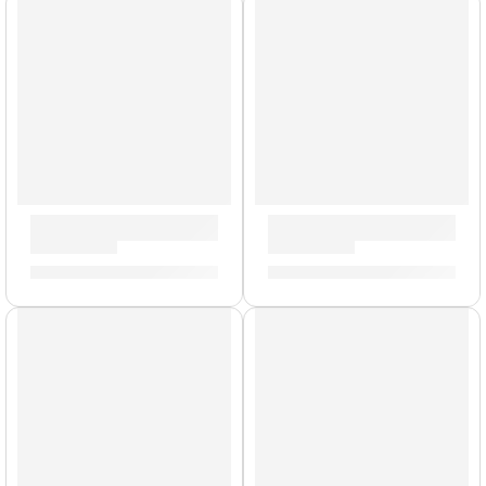
Cañas de Clarinete »DCT1030» | Rico Royal
Cañas de Saxofón Tenor »VT
S/
109.00
S/
109.00