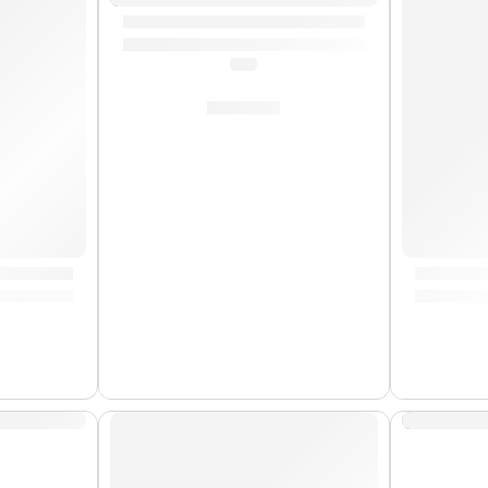
Correa para Guitarra »Beyond» | Memphis
(0.0)
S/
29.00
a »Textil 1» | Memphis
Correa 