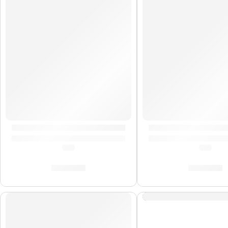
Correa para Guitarra »Nirvana» | Memphis
Correa para Guitarr
(0.0)
(0.0)
S/
29.00
S/
29.00