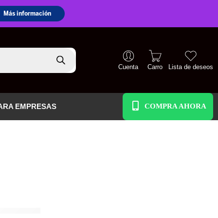
Cuenta
Carro
Lista de deseos
+51 938 586 391
ARA EMPRESAS