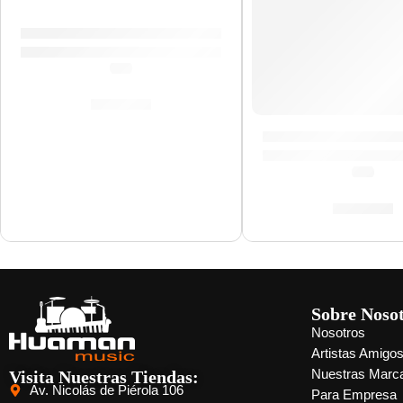
Correa para Guitarra »Esqueleto» | Memphis
(0.0)
S/
29.00
Correa para Guitar
(0.0)
S/
29.00
Sobre Noso
Nosotros
Artistas Amigo
Visita Nuestras Tiendas:
Nuestras Marc
Av. Nicolás de Piérola 106
Para Empresa