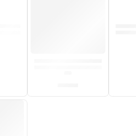
ra »Halloween» | Memphis
Correa p
Correa para Guitarra »Jhon Lennon» | Me
(0.0)
S/
29.00