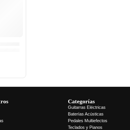
ra »Calavera Amarilla» | Memphis
tros
Categorías
Guitarras Eléctricas
s
Baterías Acústicas
as
Pedales Multiefectos
Teclados y Pianos