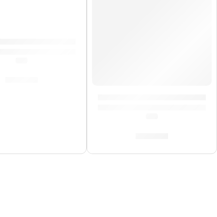
ara Guitarra »Luffy» | Memphis
(0.0)
S/
29.00
mphis
Correa para Guitarra »Rock» 
(0.0)
S/
29.00