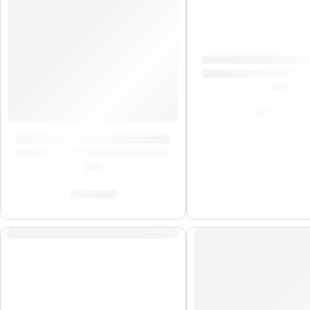
Correa para Guitar
(0.0)
S/
29.00
Correo para Guitarra »Ajedrez Rojo» | Memphis
(0.0)
S/
29.00