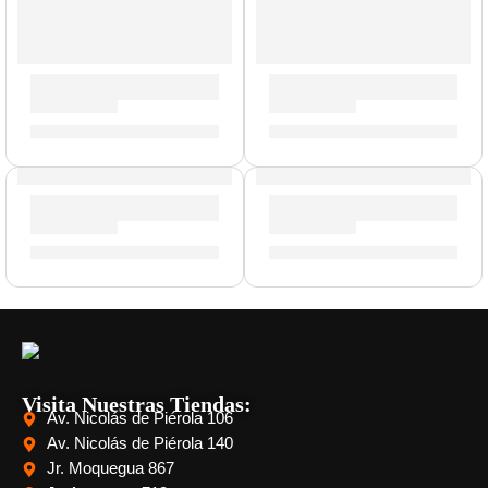
Pad de Práctica Graffiti | Zildjian
Remaches para Platillos »ZRI
S/
90.00
-
S/
209.00
S/
25.00
Pad de Práctica con Acondicionadora | Zildjian
Baquetas Heavy Jazz »HJWN»
S/
212.00
-
S/
329.00
S/
88.00
Visita Nuestras Tiendas:
Av. Nicolás de Piérola 106
Av. Nicolás de Piérola 140
Jr. Moquegua 867