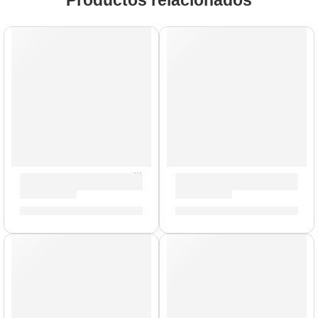
Productos relacionados
AGOTADO
AGOTADO
Porta Baquetas Travis Barker »TRAV2» | Zildjian
Mochila Premium para Platil
S/
154.00
S/
577.00