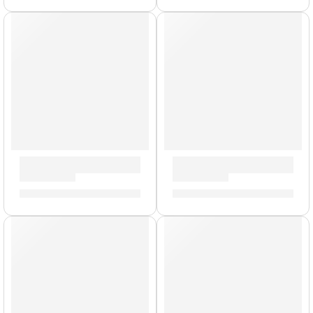
Mochila Premium para Platillos »ZRCV24» | Zildjian
Mazo Negro para Platillo »Z
S/
1,003.00
S/
161.00
AGOTADO