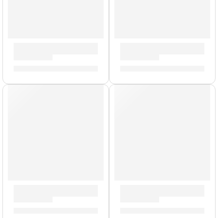
Pad de Práctica Galaxia | Zildjian
Pad de Práctica con Acondici
S/
90.00
-
S/
209.00
S/
212.00
-
S/
325.00
AGOTADO
Tapones de Sonido »ZXEP0012» | Zildjian
Baquetas Super Pesadas »HS
S/
74.00
S/
88.00