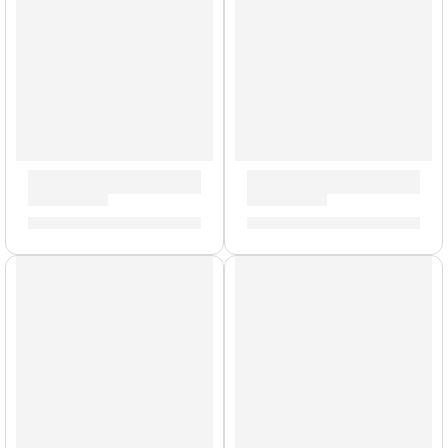
Cable de Micrófono (6m.) »6388» | Ernie Ball
Cable de Instrumento de 3 
S/
97.00
S/
54.00
AGOTADO