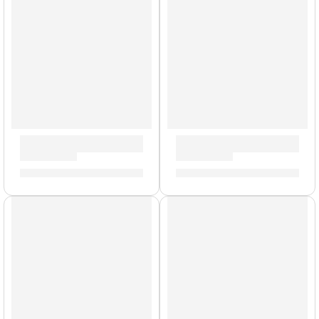
Cable de Instrumento (3m.) »6394» | Ernie Ball
Cable de Instrumento (3m.) »
S/
91.00
S/
76.00