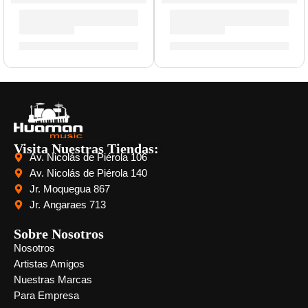
Pack de Cables para Pedales »6075» | Ernie Ball
Pack de Cables para Pedale
S/
71.00
S/
59.00
Visita Nuestras Tiendas:
Av. Nicolás de Piérola 106
Av. Nicolás de Piérola 140
Jr. Moquegua 867
Jr. Angaraes 713
Sobre Nosotros
Nosotros
Artistas Amigos
Nuestras Marcas
Para Empresa