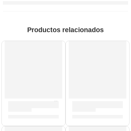
Productos relacionados
AGOTADO
Cable para Parlante »6071» | Ernie Ball
Cable de Instrumento de 6 
S/
56.00
S/
65.00