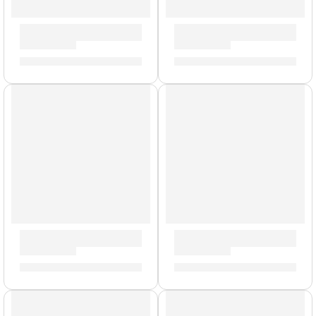
Cable de Instrumento (3m.) »6077» | Ernie Ball
Cable de Instrumento »6062» 
S/
76.00
S/
95.00
Cable de Instrumento (3m.) »6079» | Ernie Ball
Mutipack de Cables Planos »6
S/
76.00
S/
286.00