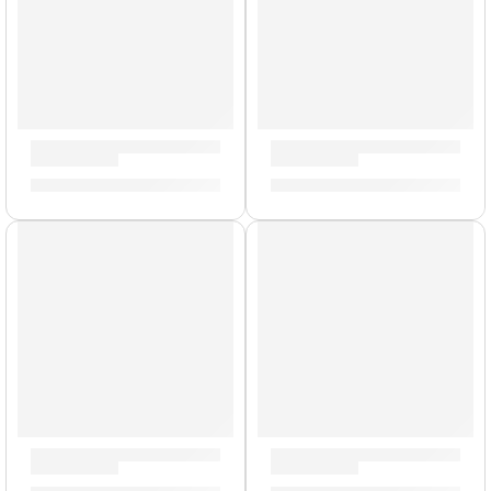
Cañas de Saxo Alto »SR263» | Vandoren
Cañas de Saxo Alto »SR213»
S/
165.00
S/
165.00
Cañas de Saxo Alto »SR814» | Vandoren
Cañas de Saxo Soprano »SR