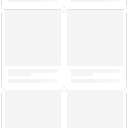
S/
185.00
S/
159.00
Cañas de Saxo Alto »SR815» | Vandoren
Cañas de Saxo Alto »SR263R
S/
185.00
S/
165.00