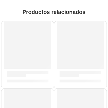
Productos relacionados
Cañas de Saxo Alto »SR262R» | Vandoren
Cañas de Saxo Alto »SR414»
S/
165.00
S/
165.00