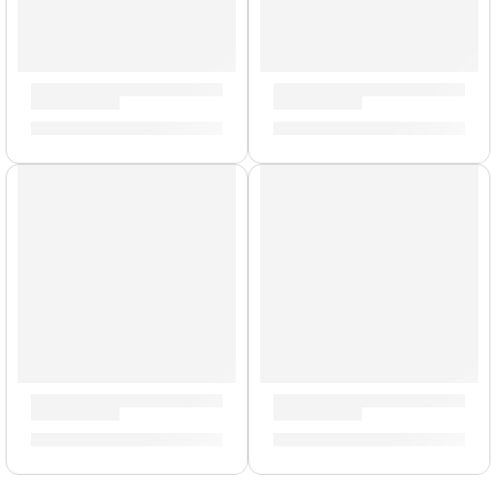
Cañas de Saxo Soprano »SR4025» | Vandoren
Cañas de Saxo Soprano »SR
S/
139.00
S/
135.00
Cañas de Saxo Soprano »SR403» | Vandoren
Cañas de Saxo Alto »SR413»
S/
135.00
S/
165.00