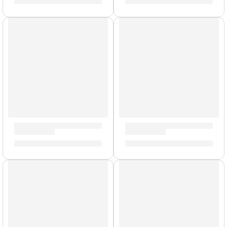
S/
165.00
S/
159.00
Cañas de Saxo Alto »SR263R» | Vandoren
Cañas de Saxo Alto »SR262R
S/
165.00
S/
165.00