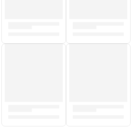
Cañas de Saxo Soprano »SR803» | Vandoren
Cañas de Saxo Alto »SR2135
S/
159.00
S/
165.00
Cañas de Saxo Alto »SR214» | Vandoren
Cañas de Saxo Soprano »SR
S/
165.00
S/
135.00