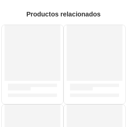
Productos relacionados
Cañas de Saxo Alto »SR815» | Vandoren
Cañas de Saxo Soprano »SR
S/
185.00
S/
139.00