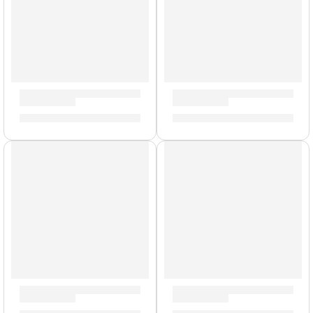
Cañas de Saxo Alto »SR264» | Vandoren
Cañas de Saxo Soprano »SR
S/
165.00
S/
135.00
Cañas de Saxo Alto »SR215» | Vandoren
Cañas de Saxo Soprano »SR