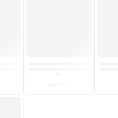
llos »ZRIVET» | Zildjian
Pad y Pedal »DD522» | Medeli
Estuche
(0.0)
S/
399.00