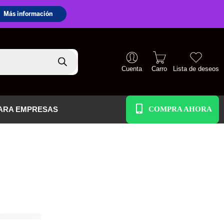
Cuenta
Carro
Lista de deseos
+51 938 586 391
ARA EMPRESAS