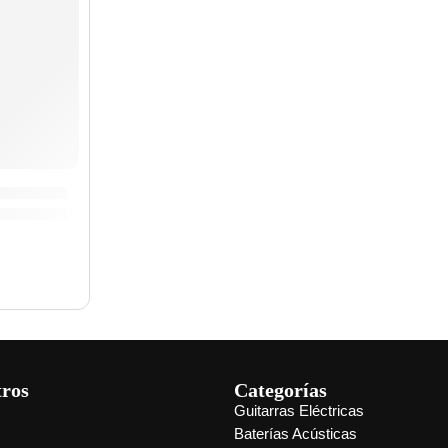
 para Platillos »P1300» | Zildjian
tros
Categorías
Guitarras Eléctricas
s
Baterías Acústicas