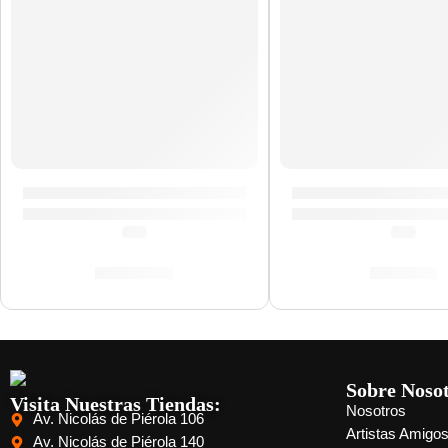
Pad y Pedal »DD638DX» | Medeli
Líquido de Limpieza
(0.0)
(0.0)
S/
380.00
S/
44.00
Sobre Noso
Visita Nuestras Tiendas:
Nosotros
Av. Nicolás de Piérola 106
Artistas Amigo
Av. Nicolás de Piérola 140