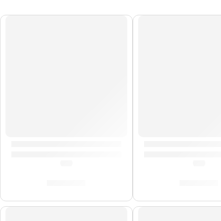
AGOTADO
AGOTADO
Porta Baquetas »PSSB» | Zildjian
Porta Baquetas Trav
(0.0)
(0.0)
S/
143.00
S/
154.00
AGOTADO