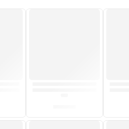
is Barker »TRAV2» | Zildjian
Pad de Tom »DD610S-T4» | Medeli
Soporte
(0.0)
S/
160.00
AGOTA