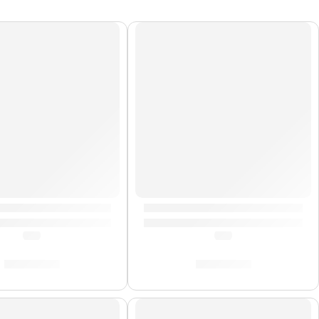
 Magnético para Laptop | StudioLogic
Pad de Platillo »DD638DX-C2» 
(5.0)
(0.0)
S/
273.00
S/
160.00
DO