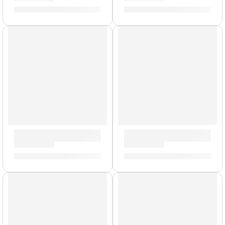
S/
31.00
S/
29.00
Correa para Guitarra »Do Not Cross» | Memphis
Correa para Guitarra »The B
S/
29.00
S/
29.00