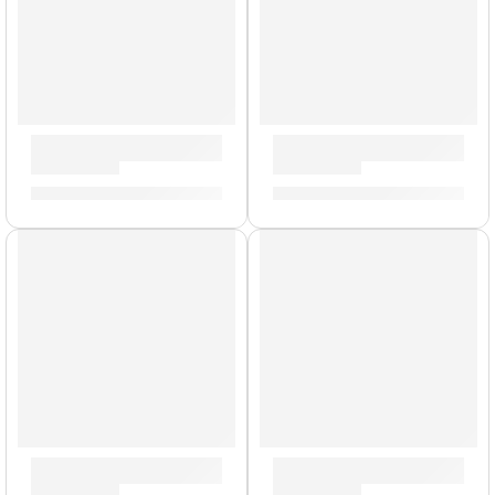
Correa para Guitarra »Ajedrez» | Memphis
Correa para Guitarra »AC/D
S/
29.00
S/
29.00
Correa para Guitarra/Bajo »4037» | Ernie Ball
Correa para Guitarra »Slash