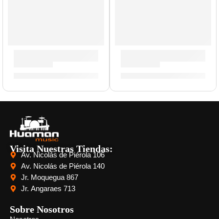
Correa para Guitarra »Jhon Lennon» | Memphis
Correa para Guitarra »Jack
S/
29.00
S/
29.00
Visita Nuestras Tiendas:
Av. Nicolás de Piérola 106
Av. Nicolás de Piérola 140
Jr. Moquegua 867
Jr. Angaraes 713
Sobre Nosotros