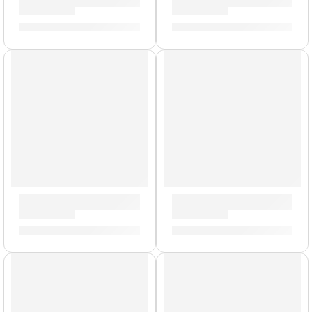
Correa para Guitarra »Esqueleto» | Memphis
Correa para Guitarra/Bajo »4
S/
29.00
S/
31.00
Correa para Guitarra »Serpientes» | Memphis
Correa para Guitarra »Pope
S/
29.00
S/
29.00