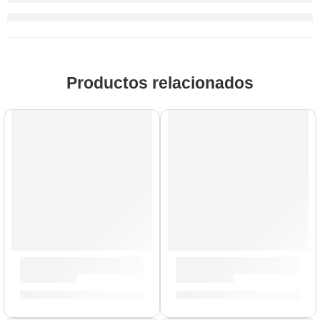
Productos relacionados
Precio Bomba
Capotraste Axis »9605» | Ernie Ball
Pack de Plumillas »9225» | Er
S/
46.00
S/
15.00
S/
22.00