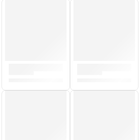
Pack de Plumillas »9114» | Ernie Ball
Cable de Micrófono (6m.) »63
S/
158.00
S/
97.00