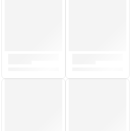
Capotraste Axis »9606» | Ernie Ball
Pack de Plumillas »9223» | Er
S/
46.00
S/
15.00
S/
22.00
Precio Bomba