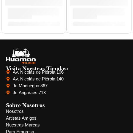
Cable de Instrumento (4.5m.) »6399» | Ernie Ball
Pack de Plumillas »9135» | Er
S/
102.00
S/
16.00
S/
24.00
Visita Nuestras Tiendas:
Av. Nicolás de Piérola 106
Av. Nicolás de Piérola 140
Jr. Moquegua 867
Jr. Angaraes 713
Sobre Nosotros
Nosotros
Artistas Amigos
Nuestras Marcas
Para Empresa