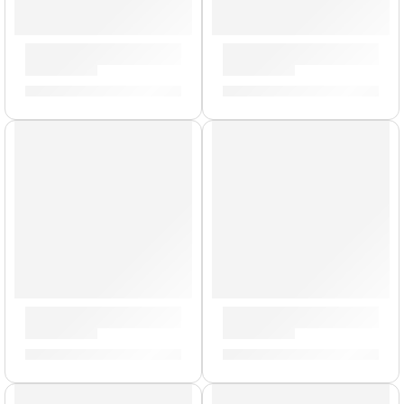
Pack de Plumillas »9224» | Ernie Ball
Pack de Cables Patch »6401» 
S/
17.00
S/
85.00
Pack de Plumillas »9181» | Ernie Ball
Pack de Plumillas »9104» | Er
S/
26.00
S/
130.00
Precio Bomba