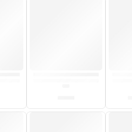
Precio
Ball
ctrico Extra Slinky Bass »2845» | Ernie Ball
Cuerda Suelta Calibre 11 »10111» | Ernie B
Cuerda S
(0.0)
S/
8.00
S
AGOTADO
AGOTA