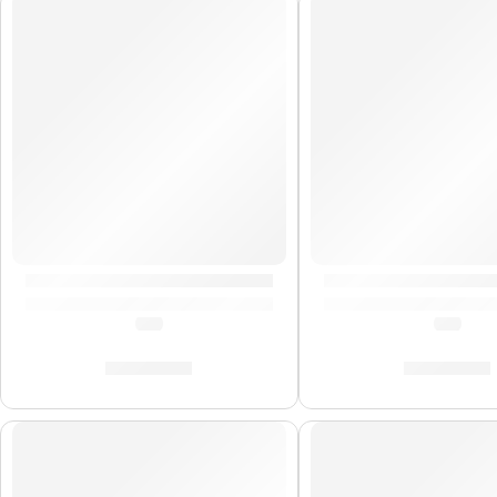
Cuerdas de Bajo Eléctrico Slinky Bass »2850» | Ernie 
Cuerdas de Bajo Elé
(0.0)
(0.0)
S/
132.00
S/
104.00
AGOTADO