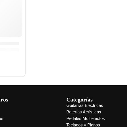
 Eléctrica Regular Slinky »3221» | Ernie Ball
tros
Categorías
Guitarras Eléctricas
s
Baterías Acústicas
as
Pedales Multiefectos
Teclados y Pianos