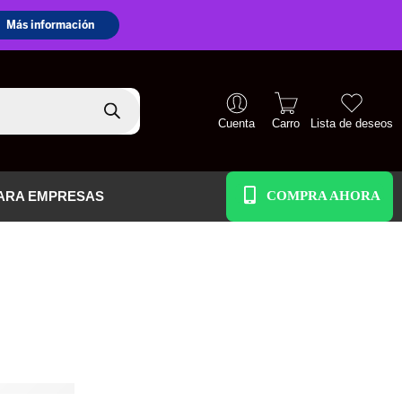
Cuenta
Carro
Lista de deseos
+51 938 586 391
ARA EMPRESAS