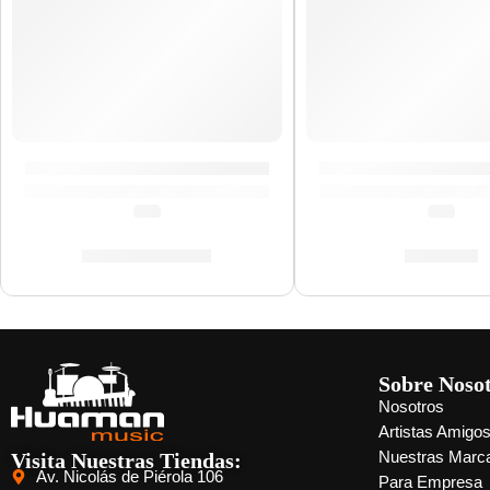
Cuerda Suelta Calibre 14 »10114» | Ernie Ball
Cuerdas de Guitarra
(0.0)
(0.0)
S/
7.00
S/
84.00
S/
10.00
Sobre Noso
Nosotros
Artistas Amigo
Visita Nuestras Tiendas:
Nuestras Marc
Av. Nicolás de Piérola 106
Para Empresa