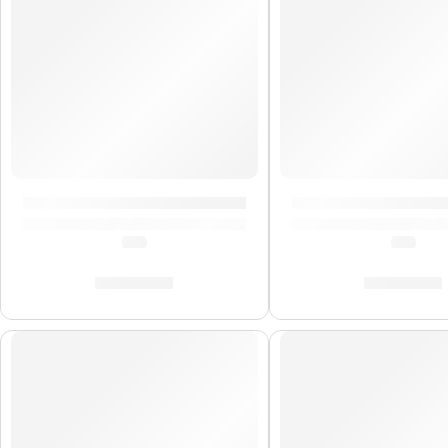
Cuerdas de Bajo Eléctrico Slinky Flatwound »2815» | 
Cuerdas de Bajo Elé
(0.0)
(0.0)
S/
287.00
S/
378.00
Precio Bomba
AGOTADO