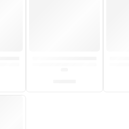
Ernie Ball
ctrico Slinky Flatwound »2816» | Ernie Ball
Cuerdas de Bajo Eléctrico Super Slinky Ba
Cuerdas 
(0.0)
S/
104.00