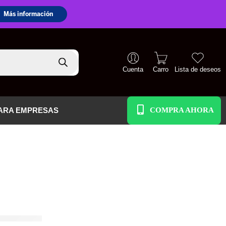
Cuenta
Carro
Lista de deseos
+51 938 586 391
ARA EMPRESAS