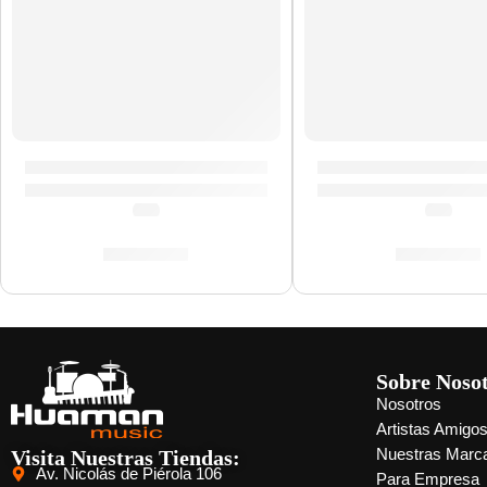
Cuerdas de Bajo Eléctrico Hybrid Slinky Bass »2843» 
Cuerdas de Bajo Elé
(0.0)
(0.0)
S/
104.00
S/
125.00
Sobre Noso
Nosotros
Artistas Amigo
Visita Nuestras Tiendas:
Nuestras Marc
Av. Nicolás de Piérola 106
Para Empresa