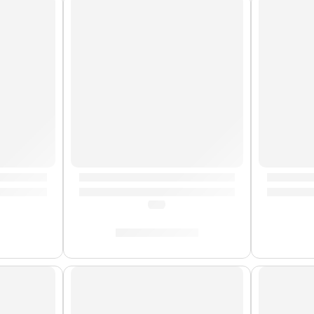
Precio Bomba
Ball
ctrico Slinky Bass »2836» | Ernie Ball
Cuerda Suelta Calibre 11 »10110» | Ernie B
Cuerdas 
(0.0)
S/
7.00
S/
10.00
AGOTA