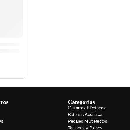
| Ernie Ball
ctrico Slinky Bass »2838» | Ernie Ball
tros
Categorías
Guitarras Eléctricas
s
Baterías Acústicas
as
Pedales Multiefectos
Teclados y Pianos