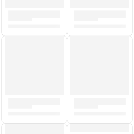
Guitarra Acústica con Cuerdas de Metal ”SAC-10” | Clevan
Guitarras Acústicas ”Ranger
S/
395.00
S/
863.00
-
S/
905.00
Guitarras Acústicas ”CS-5” | Eko
Guitarra Acústica ”Tri D” | 
S/
301.00
-
S/
317.00
S/
860.00