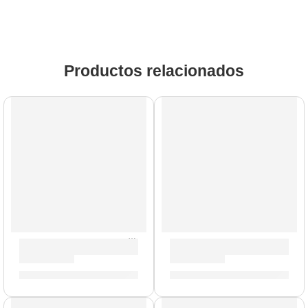
Productos relacionados
Cuerdas de Metal
Pack de Guitarra Acústica ”CS-10” | Eko
Guitarra Acústica con Cuerd
S/
363.00
S/
480.00