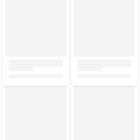
Cuerdas de Metal
Guitarra Acústica con Cuerdas de Metal ”AG39C” | Memphi
Guitarra Acústica ”Vibra 100
S/
259.00
S/
610.00
Cuerdas de Metal