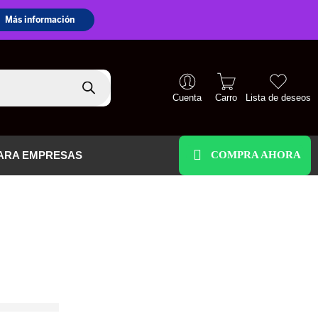
Cuenta
Carro
Lista de deseos
+51 938 586 391
ARA EMPRESAS