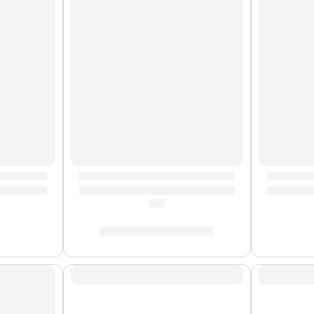
Cuerdas
cústica ”CS-10” | Eko
Guitarras Acústicas ”CS-5” | Eko
Guitarr
(5.0)
S/
301.00
-
S/
317.00
Cuerdas de Metal
Cuerdas