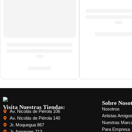
Guitarras Acústica
(5.0)
S/
863.00
-
S/
90
Guitarra Acústica ”CS-12” | Eko
(5.0)
S/
426.00
Sobre Noso
Visita Nuestras Tiendas:
Nosotros
Av. Nicolás de Piérola 106
Artistas Amigo
Av. Nicolás de Piérola 140
Nuestras Marc
Jr. Moquegua 867
Para Empresa
Jr. Angaraes 713