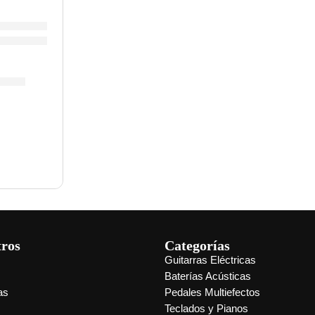
s ”Ranger VI VR” | Eko
5.00
tros
Categorías
Guitarras Eléctricas
s
Baterías Acústicas
as
Pedales Multiefectos
Teclados y Pianos