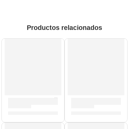
Productos relacionados
AGOTADO
Brazo con Clamp para Platillo »P0711» | Zildjian
Remaches para Platillos »ZRI
S/
159.00
S/
25.00
AGOTADO