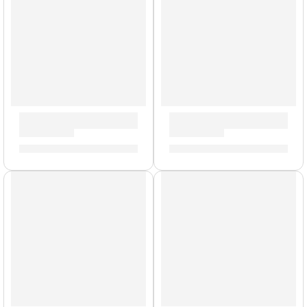
Pad de Platillo »DD638DX-C2» | Medeli
Pad de Tom »DD635D-T4» | M
S/
160.00
S/
160.00