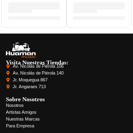
Pad de Platillo »DD630S-C2» | Medeli
Pack de Felpas para Platillo 
S/
160.00
S/
49.00
Visita Nuestras Tiendas:
Av. Nicolás de Piérola 106
Av. Nicolás de Piérola 140
Jr. Moquegua 867
Jr. Angaraes 713
Sobre Nosotros
Nosotros
Artistas Amigos
Nuestras Marcas
Para Empresa