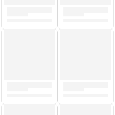
Cera Antideslizante para Baqueta »TWAX2» | Zildjian
Mochila Premium para Platil
S/
23.00
S/
577.00
AGOTADO
Estuche de Valeton GP-200 ”GPB-1” | Valeton
Pad y Pedal »DD522» | Medel
S/
109.00
S/
399.00