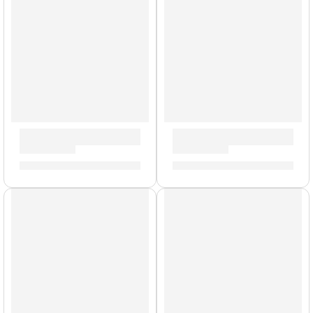
Funda para Baquetas »ZSB» | Zildjian
Porta Baquetas Travis Barker
S/
70.00
S/
154.00
AGOTADO