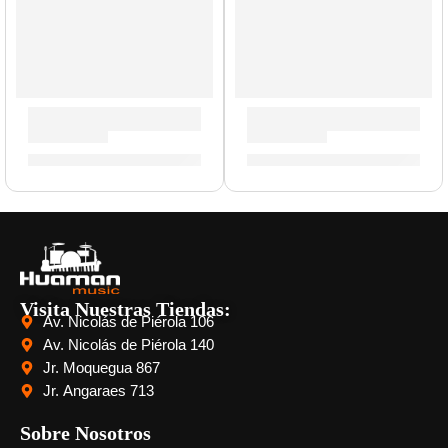
Mochila Portalaptop »T9001» | Zildjian
Llave de Afinación »ZKEY» | 
S/
329.00
S/
42.00
Visita Nuestras Tiendas:
Av. Nicolás de Piérola 106
Av. Nicolás de Piérola 140
Jr. Moquegua 867
Jr. Angaraes 713
Sobre Nosotros