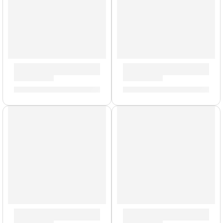
Baquetas Dip »5AWD» | Zildjian
Pad de Práctica Genuine | Zil
S/
62.00
S/
89.00
-
S/
195.00
Baquetas Heavy Jazz »HJWN» | Zildjian
Funda para Baquetas »ZSB» |