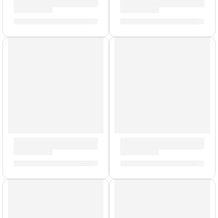
Porta Baquetas Travis Barker »TRAV2» | Zildjian
Pad de Práctica con Acondici
S/
154.00
S/
212.00
-
S/
329.00
Mazo de Gong »ZGM» | Zildjian
Pack de Felpas para Platillo 
S/
239.00
S/
49.00