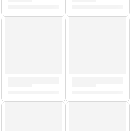
S/
88.00
S/
70.00
AGOTADO
Remaches para Platillos »ZRIVET» | Zildjian
Pad de Práctica Negro »ZXPP
S/
25.00
S/
212.00