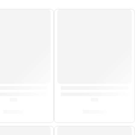
AGOTADO
Felpas para Platillo »ZFSPK» | Zildjian
Porta Baquetas »PSSB» | Zildj
(0.0)
(0.0)
S/
49.00
S/
143.00
DO