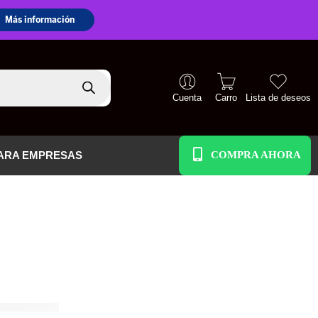
Cuenta
Carro
Lista de deseos
+51 938 586 391
ARA EMPRESAS