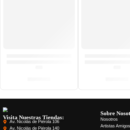
Pad y Pedal »DD610» | Medeli
Porta Baquetas Trav
(0.0)
(0.0)
S/
249.00
S/
154.00
Sobre Noso
Visita Nuestras Tiendas:
Nosotros
Av. Nicolás de Piérola 106
Artistas Amigo
Av. Nicolás de Piérola 140