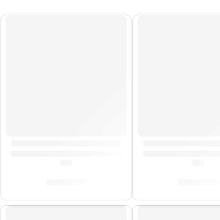
Pad y Pedal »DD638DX» | Medeli
Soporte Magnético d
(0.0)
(0.0)
S/
380.00
S/
179.00