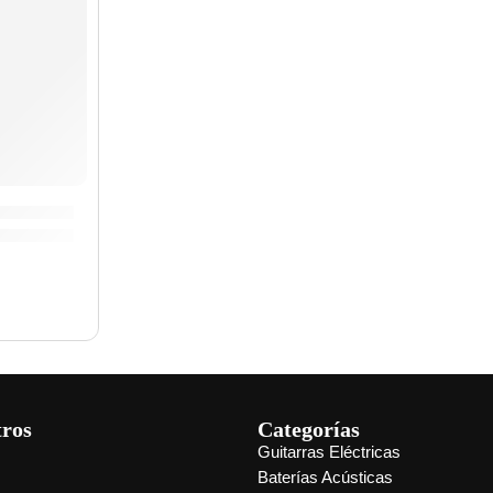
is Barker »TRAV2» | Zildjian
tros
Categorías
Guitarras Eléctricas
s
Baterías Acústicas