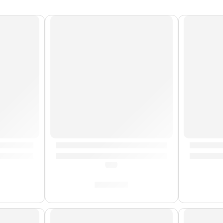
e Partitura | StudioLogic
Llave de Afinación »ZKEY» | Zildjian
Pack de 
(0.0)
S/
42.00
AGOTA