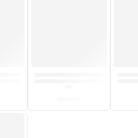
D-T4» | Medeli
Brazo de Platillo Suspendido »TCA» | Zild
Mochila 
(0.0)
S/
212.00