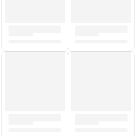
Pedal Footswitch ”FS1 Mini” | Orange
Pedal de Volumen y Wah ”EP-
S/
104.00
S/
350.00
AGOTADO
Pedal de Expresión y Volumen «VP/25» | StudioLogic
Multiefectos en Tira Dapper 
S/
179.00
S/
462.00