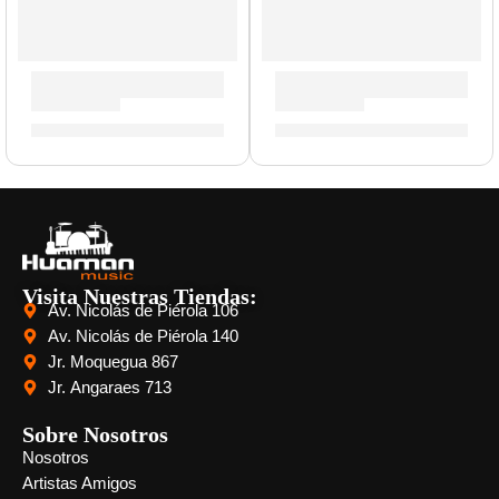
Pedal Footswitch ”FS-1” | Orange
Multiefectos en Tira Dapper 
S/
104.00
S/
579.00
Visita Nuestras Tiendas:
Av. Nicolás de Piérola 106
Av. Nicolás de Piérola 140
Jr. Moquegua 867
Jr. Angaraes 713
Sobre Nosotros
Nosotros
Artistas Amigos