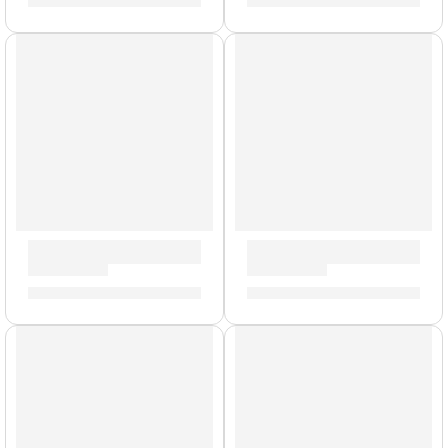
S/
244.00
S/
179.00
Pedal Footswitch ”FS-2” | Orange
Pedal de Efectos Coral Echo 
S/
177.00
S/
317.00