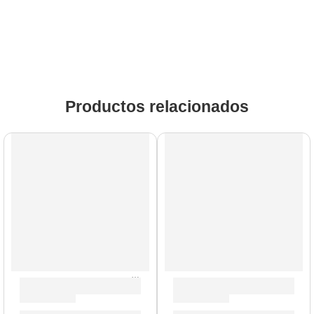
Productos relacionados
AGOTADO
AGOTADO
Doble Pedal Sustain «VFP2/10» | StudioLogic
Pedal de Expresión y Volume