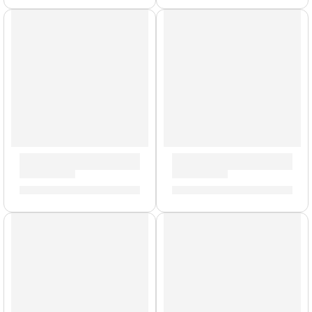
Pedalera Multiefectos ”GP-100VT” | Valeton
Pedalera Multiefectos ”GP-2
S/
765.00
S/
1,858.00