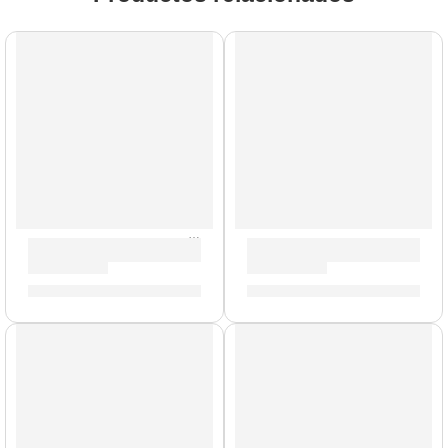
Mazo Negro para Platillo »ZSDMCMB» | Zildjian
Pad de Práctica Genuine | Zil
S/
161.00
S/
89.00
-
S/
195.00