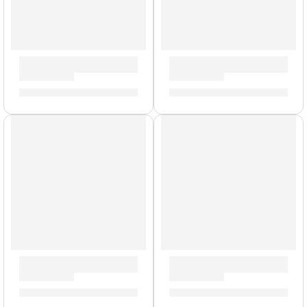
Pad de Práctica Graffiti | Zildjian
Pad de Práctica con Acondici
S/
90.00
-
S/
209.00
S/
212.00
-
S/
325.00
AGOTADO
Tapones de Sonido »ZXEP0012» | Zildjian
Portacrotale Individual con 
S/
74.00
S/
159.00