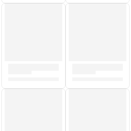
Mochila Portalaptop »T9001» | Zildjian
Baquetas Dip »5AWD» | Zildj
S/
329.00
S/
62.00
AGOTADO