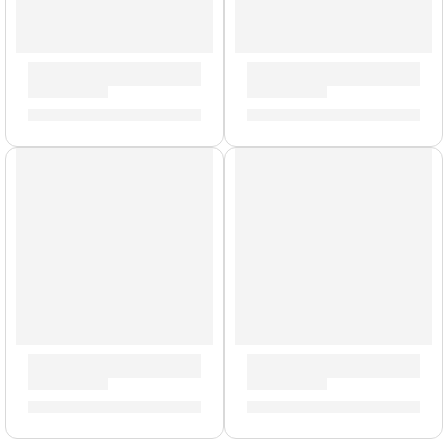
Mochila Premium para Platillos »ZRCV24» | Zildjian
Porta Baquetas »PSSB» | Zil
S/
1,003.00
S/
143.00
Cera Antideslizante para Baqueta »TWAX2» | Zildjian
Líquido de Limpieza para Plat
S/
23.00
S/
44.00