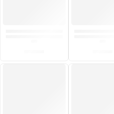
Pad de Práctica Negro »ZXPPRCP06» | Zildjian
Alfombra Deluxe »Z
(0.0)
(0.0)
S/
212.00
S/
478.00