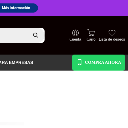
Cuenta
Carro
Lista de deseos
+51 938 586 391
ARA EMPRESAS