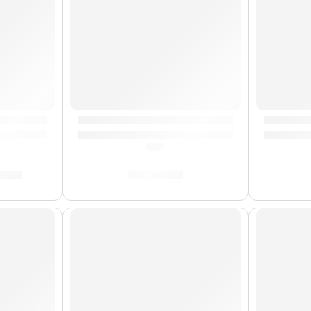
xia | Zildjian
Mazo de Gong »ZGM» | Zildjian
Líquido 
(0.0)
9.00
S/
239.00
AGOTADO
AGOTA