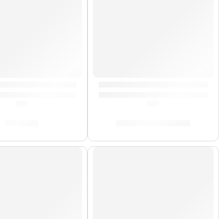
de Limpieza para Platillos »P1300» | Zildjian
Pad de Práctica Graffiti | Zildji
(0.0)
(0.0)
S/
44.00
S/
90.00
-
S/
209.00
DO