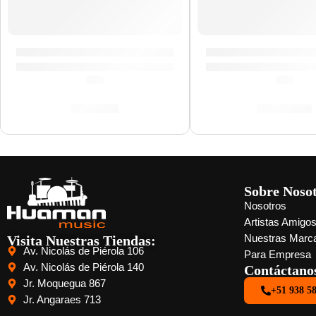
Baquetas Heavy Jazz »HJWN» | Zildjian
Mazo Negro para Pl
(0.0)
(0.0)
S/
88.00
S/
161.00
Sobre Noso
Nosotros
Artistas Amigo
Visita Nuestras Tiendas:
Nuestras Marc
Av. Nicolás de Piérola 106
Para Empresa
Av. Nicolás de Piérola 140
Contáctano
Jr. Moquegua 867
+51 938 5
Jr. Angaraes 713