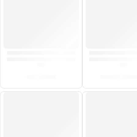
Mochila Premium para Platillos »ZRCV24» | Zildjian
Pad de Práctica Gala
(0.0)
(0.0)
S/
1,003.00
S/
90.00
-
S/
20