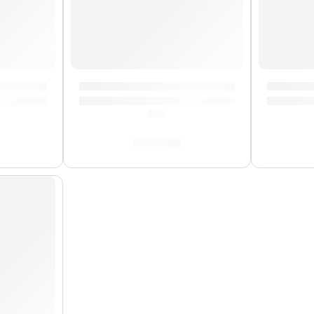
RUG1» | Zildjian
Remaches para Platillos »ZRIVET» | Zildji
Porta Ba
(0.0)
S/
25.00