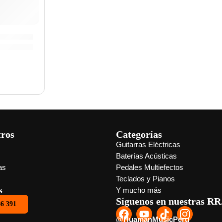
atillo »ZSDMCMB» | Zildjian
tros
Categorías
Guitarras Eléctricas
s
Baterías Acústicas
as
Pedales Multiefectos
Teclados y Pianos
s
Y mucho más
Síguenos en nuestras RR
86 391
@HuamanMusicPeru