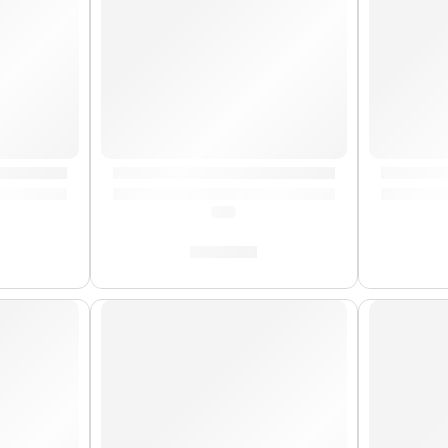
AWN» | Zildjian
Cera Antideslizante para Baqueta »TWAX2»
Remaches
(0.0)
S/
23.00