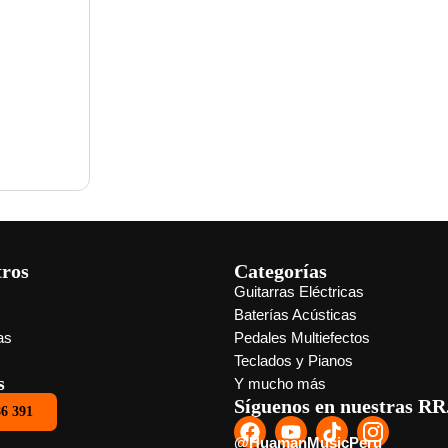
jian
tros
Categorías
Guitarras Eléctricas
s
Baterías Acústicas
as
Pedales Multiefectos
Teclados y Pianos
s
Y mucho más
Síguenos en nuestras RR
86 391
@HuamanMusicPeru