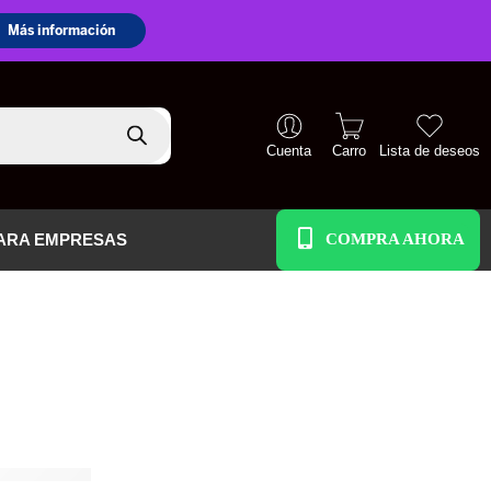
Cuenta
Carro
Lista de deseos
+51 938 586 391
ARA EMPRESAS