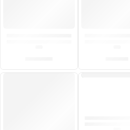
Mochila Premium para Platillos »ZRCV24» | Zildjian
Mazo de Gong »ZGM»
(0.0)
(0.0)
S/
1,003.00
S/
239.00
Mochila Portalaptop
(0.0)