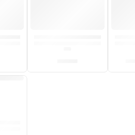
 | Zildjian
Funda para Baquetas »ZSB» | Zildjian
Pad de P
(0.0)
S/
70.00
S/
9
 »T9001» | Zildjian