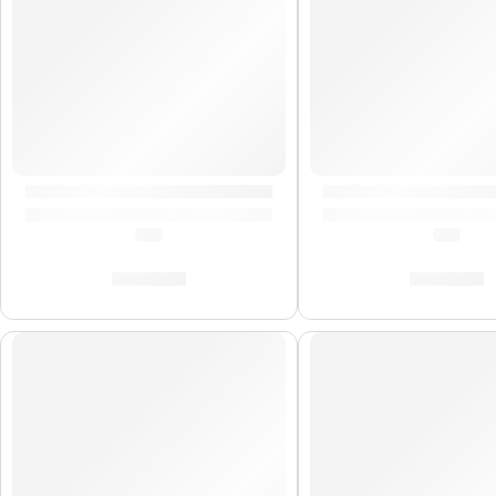
Baquetas Super Pesadas »HS7AWN» | Zildjian
Baquetas Heavy »H6
(0.0)
(0.0)
S/
88.00
S/
88.00