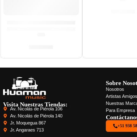
S/
329.00
Portacrotale Individual con Abrazadera »P0639» | Zild
(0.0)
S/
159.00
Sobre Noso
Nosotros
Artistas Amigo
Visita Nuestras Tiendas:
Nuestras Marc
Av. Nicolás de Piérola 106
Para Empresa
Av. Nicolás de Piérola 140
Contáctano
Jr. Moquegua 867
+51 938 5
Jr. Angaraes 713