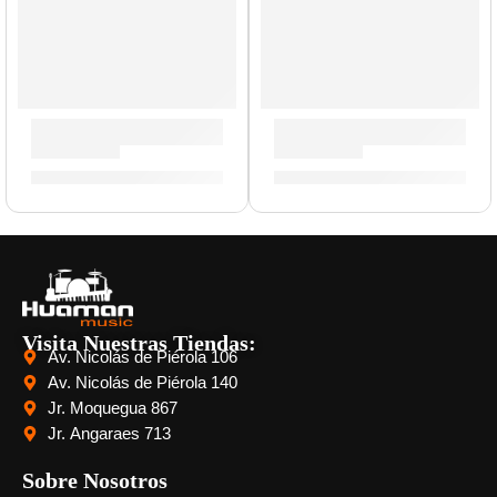
Pad de Práctica Genuine | Zildjian
Porta Baquetas »PSSB» | Zil
S/
89.00
-
S/
195.00
S/
143.00
Visita Nuestras Tiendas:
Av. Nicolás de Piérola 106
Av. Nicolás de Piérola 140
Jr. Moquegua 867
Jr. Angaraes 713
Sobre Nosotros