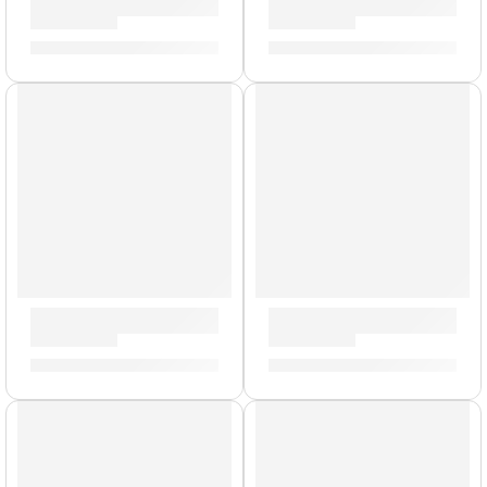
Mochila Portalaptop »T9001» | Zildjian
Par de Mazos Blancos »ZSDM
S/
329.00
S/
139.00
Funda para Baquetas »ZSB» | Zildjian
Alfombra Deluxe »ZRUG1» | Z
S/
70.00
S/
478.00
AGOTADO