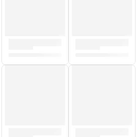
Remaches para Platillos »ZRIVET» | Zildjian
Cera Antideslizante para Ba
S/
25.00
S/
23.00
AGOTADO
Brazo de Platillo Suspendido »TCA» | Zildjian
Porta Baquetas Travis Barker