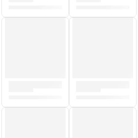
S/
212.00
S/
154.00
Pad de Práctica con Acondicionadora | Zildjian
Pack de Felpas para Platillo 
S/
212.00
-
S/
325.00
S/
49.00
AGOTADO