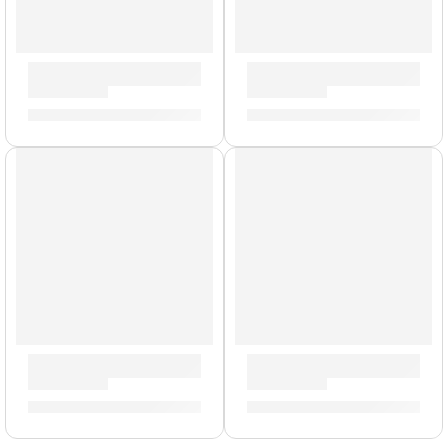
Baquetas Dip »5AWD» | Zildjian
Mazo de Gong »ZGM» | Zildj
S/
62.00
S/
239.00
AGOTADO
AGOTADO
Pad de Práctica Travis Baker »P1204» | Zildjian
Mochila Premium para Platil
S/
109.00
S/
577.00