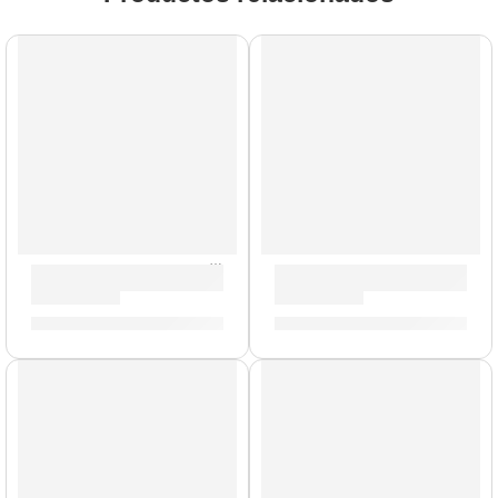
Portacrotale Individual con Abrazadera »P0639» | Zildjian
Pack de Felpas para Platillo 
S/
159.00
S/
49.00