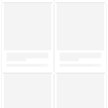
Pad de Práctica Galaxia | Zildjian
Baquetas Heavy »H6AWN» | Z
S/
90.00
-
S/
209.00
S/
88.00