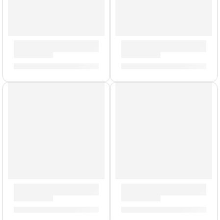
Llave de Afinación »ZKEY» | Zildjian
Baquetas Heavy »H5AWN» | Z
S/
42.00
S/
88.00
AGOTADO
Porta Baquetas Travis Barker »TRAV2» | Zildjian
Brazo con Clamp para Platillo
S/
154.00
S/
159.00