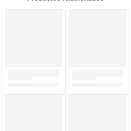
AGOTADO
Baquetas Super Pesadas »HS7AWN» | Zildjian
Porta Baquetas »PSSB» | Zil
S/
88.00
S/
143.00