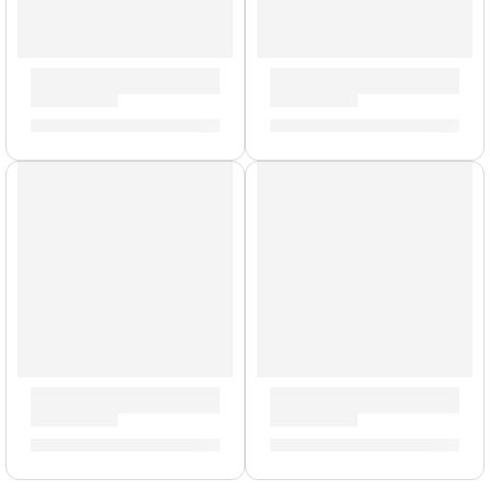
Baquetas Dip »5AWD» | Zildjian
Par de Mazos Blancos »ZSDM
S/
62.00
S/
139.00
Pack de Felpas para Platillo »ZFSPK» | Zildjian
Alfombra Deluxe »ZRUG1» | Z
S/
49.00
S/
478.00