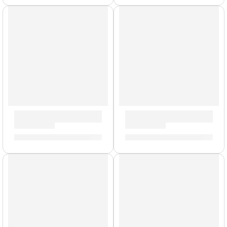
Llave de Afinación »ZKEY» | Zildjian
Baquetas Mike Mangini »ASM
S/
42.00
S/
88.00