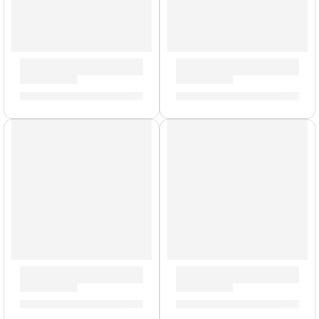
Mazo Negro para Platillo »ZSDMCMB» | Zildjian
Brazo de Platillo Suspendido
S/
161.00
S/
212.00
AGOTADO
Baquetas Heavy »H6AWN» | Zildjian
Mochila Premium para Platil
S/
88.00
S/
577.00