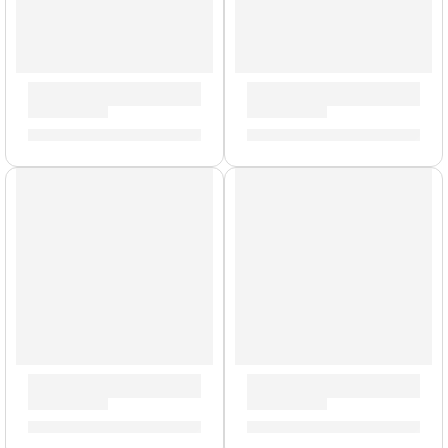
Baquetas Heavy »H5AWN» | Zildjian
Pack de Felpas para Platillo 
S/
88.00
S/
49.00
Pad de Práctica Graffiti | Zildjian
Mochila Premium para Platill
S/
90.00
-
S/
209.00
S/
1,003.00