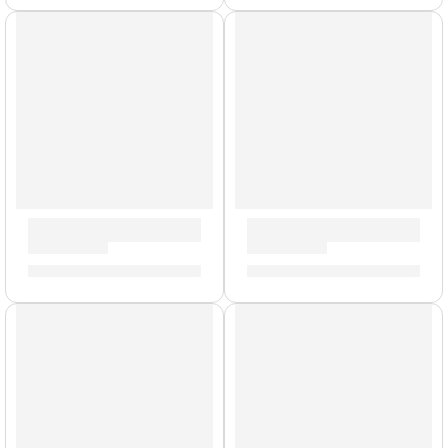
Baquetas Dip »5AWD» | Zildjian
Llave de Afinación »ZKEY» | 
S/
62.00
S/
42.00