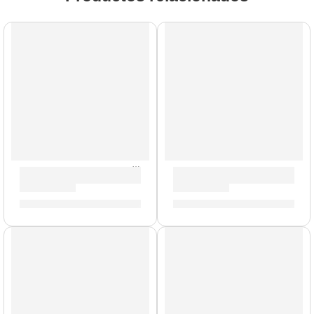
AGOTADO
Remaches para Platillos »ZRIVET» | Zildjian
Mazo de Gong »ZGM» | Zildj
S/
25.00
S/
239.00