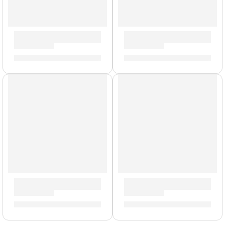
Baquetas Mike Mangini »ASMM» | Zildjian
Mochila Portalaptop »T9001» 
S/
88.00
S/
329.00
Baquetas Super Pesadas »HS7AWN» | Zildjian
Brazo con Clamp para Platillo
S/
88.00
S/
159.00