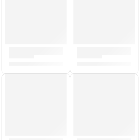
Pack de Felpas para Platillo »ZFSPK» | Zildjian
Mochila Portalaptop »T9001» 
S/
49.00
S/
329.00