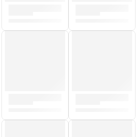
Alfombra Deluxe »ZRUG1» | Zildjian
Baquetas Mike Mangini »ASM
S/
478.00
S/
88.00
Mazo Negro para Platillo »ZSDMCMB» | Zildjian
Pad de Práctica con Acondici
S/
161.00
S/
212.00
-
S/
325.00