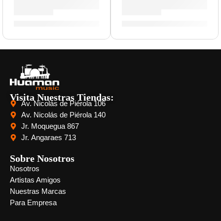
Cera Antideslizante para Baqueta »TWAX2» | Zildjian
Par de Mazos Blancos »ZSDM
S/
23.00
S/
139.00
Visita Nuestras Tiendas:
Av. Nicolás de Piérola 106
Av. Nicolás de Piérola 140
Jr. Moquegua 867
Jr. Angaraes 713
Sobre Nosotros
Nosotros
Artistas Amigos
Nuestras Marcas
Para Empresa