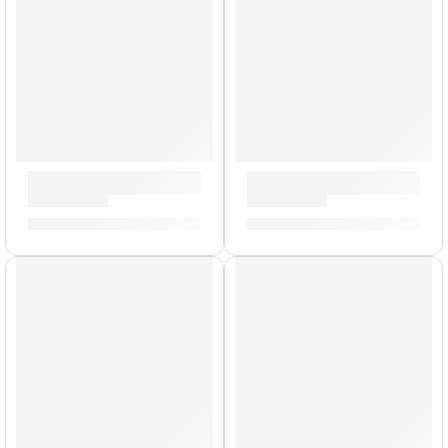
Baquetas Heavy »H5AWN» | Zildjian
Brazo de Platillo Suspendido
S/
88.00
S/
212.00