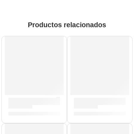
Productos relacionados
AGOTADO
Remaches para Platillos »ZRIVET» | Zildjian
Mazo de Gong »ZGM» | Zildj
S/
25.00
S/
239.00