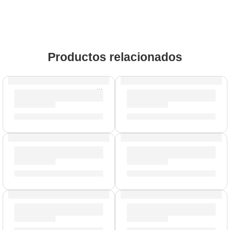
Productos relacionados
AGOTADO
Porta Baquetas Travis Barker »TRAV2» | Zildjian
Alfombra Deluxe »ZRUG1» | Z
S/
154.00
S/
478.00
Pad de Práctica Galaxia | Zildjian
Baquetas Dip »5AWD» | Zildj
S/
90.00
-
S/
209.00
S/
62.00
Baquetas Heavy »H5AWN» | Zildjian
Mazo de Gong »ZGM» | Zildj