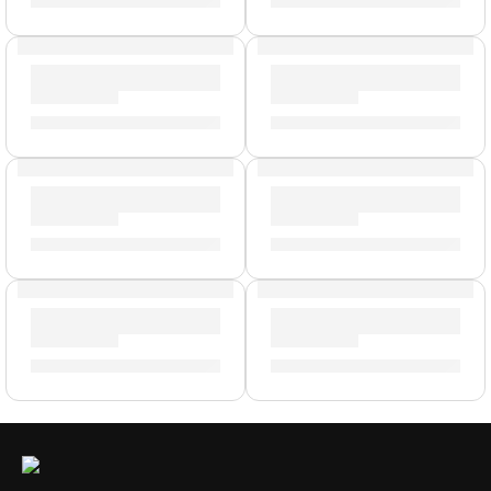
S/
88.00
S/
239.00
AGOTADO
Remaches para Platillos »ZRIVET» | Zildjian
Mochila Portalaptop »T9001» 
S/
25.00
S/
329.00
Pad de Práctica Negro »ZXPPRCP06» | Zildjian
Baquetas Heavy Jazz »HJWN»
S/
212.00
S/
88.00
AGOTADO
Par de Mazos Blancos »ZSDMTB» | Zildjian
Porta Baquetas »PSSB» | Zil
S/
139.00
S/
143.00