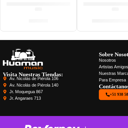
(0.0)
(0.0)
S/
88.00
S/
212.00
-
S/
32
Sobre Noso
Nosotros
Artistas Amigo
Visita Nuestras Tiendas:
Nuestras Marc
Av. Nicolás de Piérola 106
Para Empresa
Av. Nicolás de Piérola 140
Contáctano
Jr. Moquegua 867
+51 938 5
Jr. Angaraes 713