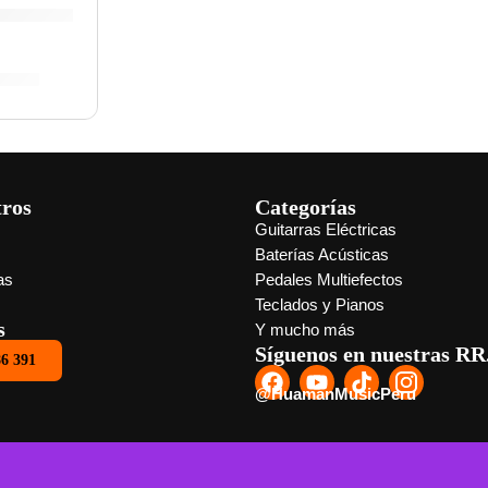
5.00
tros
Categorías
Guitarras Eléctricas
s
Baterías Acústicas
as
Pedales Multiefectos
Teclados y Pianos
s
Y mucho más
Síguenos en nuestras RR
86 391
@HuamanMusicPeru