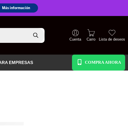
Cuenta
Carro
Lista de deseos
+51 938 586 391
ARA EMPRESAS