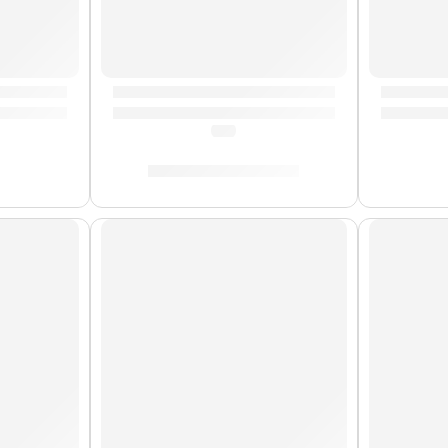
» | Zildjian
Pad de Práctica Galaxia | Zildjian
Alfombr
(0.0)
S/
90.00
-
S/
209.00