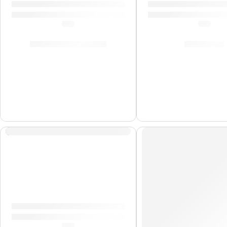
Pad de Práctica Graffiti | Zildjian
Porta Baquetas »PS
(0.0)
(0.0)
S/
90.00
-
S/
209.00
S/
143.00
Baquetas Heavy »H6AWN» | Zildjian
(0.0)