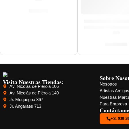
S/
88.00
Mazo Negro para Pl
(0.0)
S/
161.00
Sobre Noso
Visita Nuestras Tiendas:
Nosotros
Av. Nicolás de Piérola 106
Artistas Amigo
Av. Nicolás de Piérola 140
Nuestras Marc
Jr. Moquegua 867
Para Empresa
Jr. Angaraes 713
Contáctano
+51 938 5