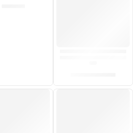
S/
159.00
Pad de Práctica Galaxia | Zildj
(0.0)
S/
90.00
-
S/
209.00
DO