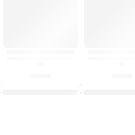
Baquetas Heavy Jazz »HJWN» | Zildjian
Baquetas Dip »5AWD
(0.0)
(0.0)
S/
88.00
S/
62.00
AGOTADO