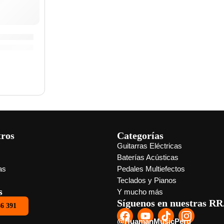
atillo »ZSDMCMB» | Zildjian
tros
Categorías
Guitarras Eléctricas
s
Baterías Acústicas
as
Pedales Multiefectos
Teclados y Pianos
s
Y mucho más
Síguenos en nuestras RR
86 391
@HuamanMusicPeru