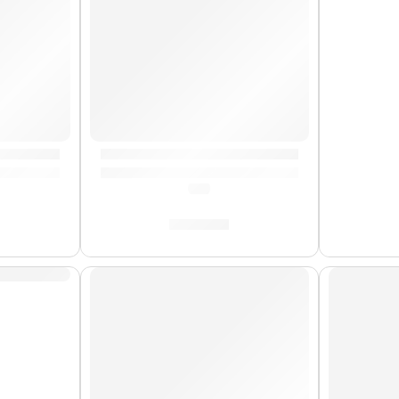
» | Zildjian
Baquetas Mike Mangini »ASMM» | Zildjian
(0.0)
S/
88.00
AGOTA