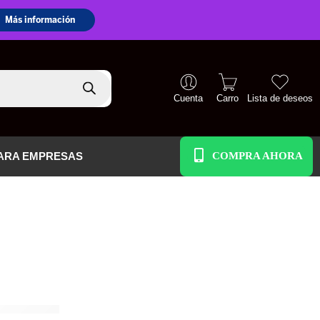
Cuenta
Carro
Lista de deseos
+51 938 586 391
ARA EMPRESAS