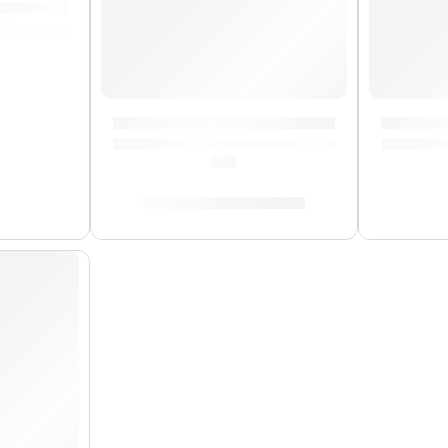
SB» | Zildjian
Pad de Práctica con Acondicionadora | Zil
Remaches
(0.0)
S/
212.00
-
S/
329.00