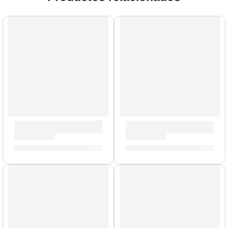
AGOTADO
AGOTADO
Remaches para Platillos »ZRIVET» | Zildjian
Porta Baquetas Travis Barker
S/
25.00
S/
154.00
AGOTADO