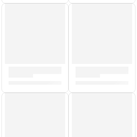
Baquetas Mike Mangini »ASMM» | Zildjian
Portacrotale Individual con 
S/
88.00
S/
159.00