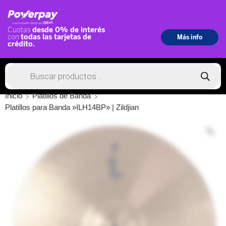
Inicio
Platillos de Banda
Platillos para Banda »ILH14BP» | Zildjian