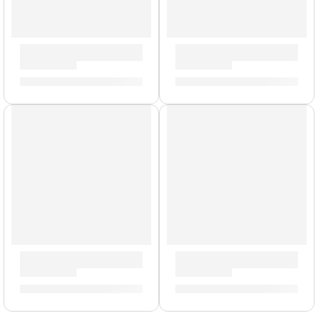
Mazo de Gong »ZGM» | Zildjian
Baquetas Dip »5AWD» | Zildj
S/
239.00
S/
62.00
Baquetas Heavy »H5AWN» | Zildjian
Mochila Portalaptop »T9001» 
S/
88.00
S/
329.00