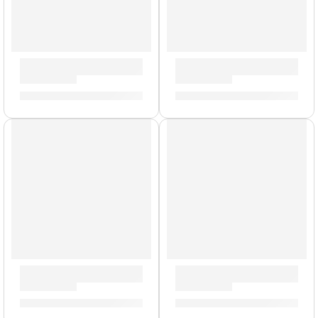
Porta Baquetas »PSSB» | Zildjian
Pad de Práctica con Acondici
S/
143.00
S/
212.00
-
S/
329.00
Brazo de Platillo Suspendido »TCA» | Zildjian
Pad de Práctica Galaxia | Zil
S/
212.00
S/
90.00
-
S/
209.00