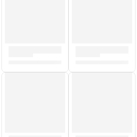
Brazo con Clamp para Platillo »P0711» | Zildjian
Cera Antideslizante para Ba
S/
159.00
S/
23.00
AGOTADO