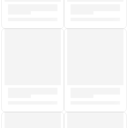
Mochila Premium para Platillos »ZCB24GIG» | Zildjian
Mazo Negro para Platillo »Z
S/
577.00
S/
161.00
Brazo de Platillo Suspendido »TCA» | Zildjian
Llave de Afinación »ZKEY» | 
S/
212.00
S/
42.00