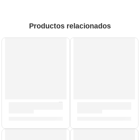
Productos relacionados
AGOTADO
Baquetas Mike Mangini »ASMM» | Zildjian
Porta Baquetas Travis Barker
S/
88.00
S/
154.00