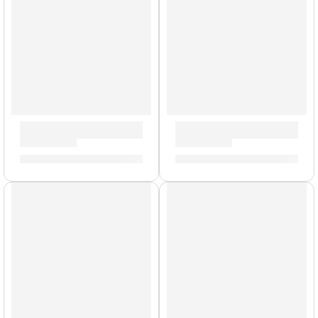
Pad de Práctica Galaxia | Zildjian
Baquetas Heavy »H5AWN» | Z
S/
90.00
-
S/
209.00
S/
88.00
AGOTADO