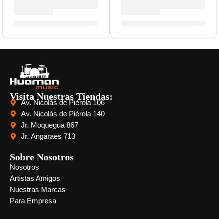
Mazo de Gong »ZGM» | Zildjian
Remaches para Platillos »ZRI
S/
239.00
S/
25.00
Visita Nuestras Tiendas:
Av. Nicolás de Piérola 106
Av. Nicolás de Piérola 140
Jr. Moquegua 867
Jr. Angaraes 713
Sobre Nosotros
Nosotros
Artistas Amigos
Nuestras Marcas
Para Empresa