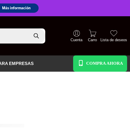
Cuenta
Carro
Lista de deseos
+51 938 586 391
ARA EMPRESAS