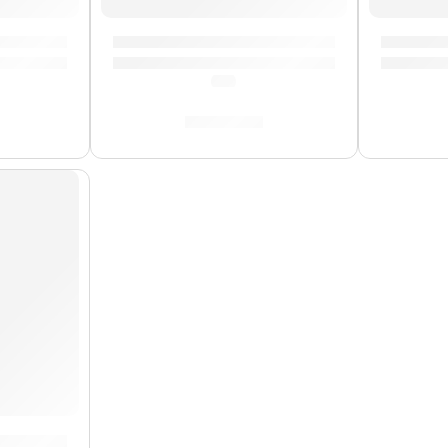
ash »DD610S-C2» | Medeli
Pad y Pedal »DD522» | Medeli
Brazo co
(0.0)
S/
399.00
ra Platillos »ZCB24GIG» | Zildjian