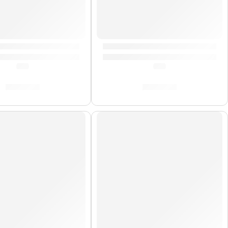
ic
ideslizante para Baqueta »TWAX2» | Zildjian
Funda para Baquetas »ZSB» | Z
(0.0)
(0.0)
S/
23.00
S/
70.00