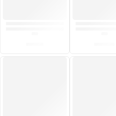
Tapones de Sonido »ZXEP0012» | Zildjian
Mochila Portalaptop
(0.0)
(0.0)
S/
74.00
S/
329.00