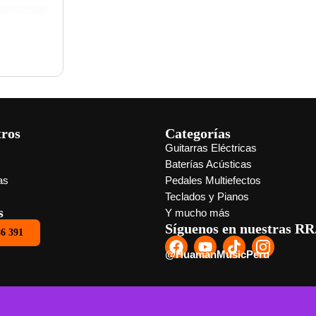
tros
Categorías
Guitarras Eléctricas
s
Baterías Acústicas
as
Pedales Multiefectos
Teclados y Pianos
s
Y mucho más
Síguenos en nuestras RR
86 391
@HuamanMusicPeru