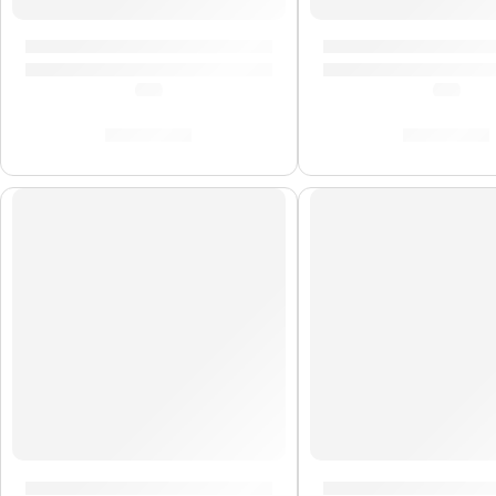
Brazo de Platillo Suspendido »TCA» | Zildjian
Pad De Platillo Cr
(0.0)
(0.0)
S/
212.00
S/
160.00
AGOTADO
AGOTADO
Estuche de Valeton GP-200 ”GPB-1” | Valeton
Mochila Premium pa