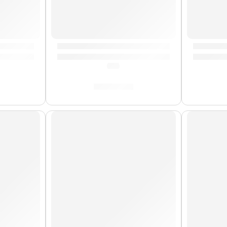
 »T9001» | Zildjian
Funda de Numa Compact 2/2x | StudioLog
Cera Ant
(0.0)
S/
166.00