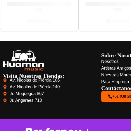
(0.0)
(0.0)
S/
109.00
S/
577.00
Sobre Noso
Nosotros
Artistas Amigo
Visita Nuestras Tiendas:
Nuestras Marc
Av. Nicolás de Piérola 106
Para Empresa
Av. Nicolás de Piérola 140
Contáctano
Jr. Moquegua 867
+51 938 5
Jr. Angaraes 713