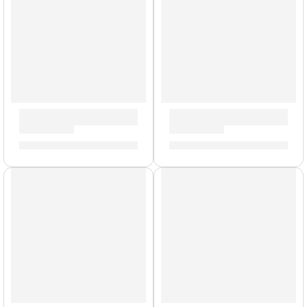
Tarola de 5,5 x 14” Concept Maple ”PDCM5514SSSB” | PDP
Tarola de 5,5 x 14” Conce
S/
1,064.00
S/
1,145.00