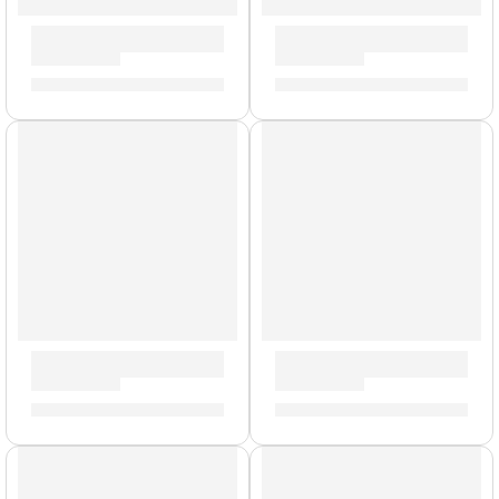
Tarola de 5,5 x 14” Concept Maple ”PDCM5514SSRB” | PDP
Batería Concept Birch de 6
S/
1,145.00
S/
3,833.00
AGOTADO
Bateria Concept Maple de 7 Piezas »PDCM2217STB» | PDP
Tarola Concept Maple »PD
S/
5,279.00
S/
1,145.00
AGOTADO