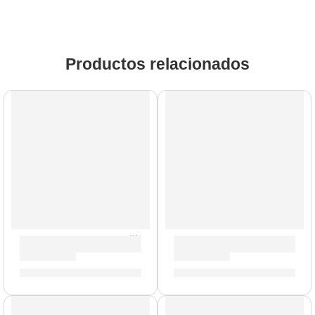
Productos relacionados
Tarola Concept Maple »PDCM5514SSES» | PDP
Tarola Concept Maple »PD
S/
1,145.00
S/
1,145.00