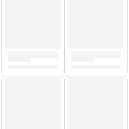
Batería Concept Birch de 5 Piezas »PDCB2215NC» | PDP
Tarola de 6,5 x 14” Concep
S/
3,651.00
S/
1,227.00
AGOTADO
AGOTADO