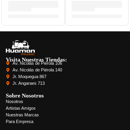
Tarola de 5,5 x 14” Concept Maple ”PDCM5514SSSCB” | P
Tarola de 5,5 x 14” Conce
S/
1,145.00
S/
981.00
Visita Nuestras Tiendas:
Av. Nicolás de Piérola 106
Av. Nicolás de Piérola 140
Jr. Moquegua 867
Jr. Angaraes 713
Sobre Nosotros
Nosotros
Artistas Amigos
Nuestras Marcas
Para Empresa