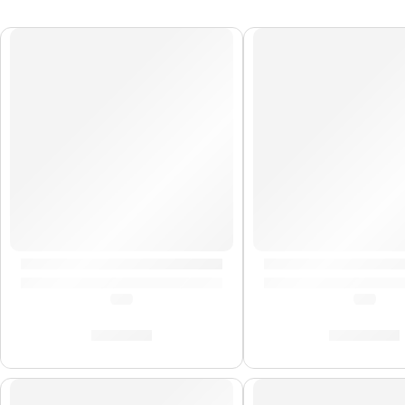
Correa para Guitarra »The Beatles» | Memphis
Ukelele Concierto 
(0.0)
(0.0)
S/
29.00
S/
384.00