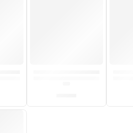
ra »Serpientes» | Memphis
Correa para Guitarra »AC/DC» | Memphis
Correa 
(0.0)
S/
29.00