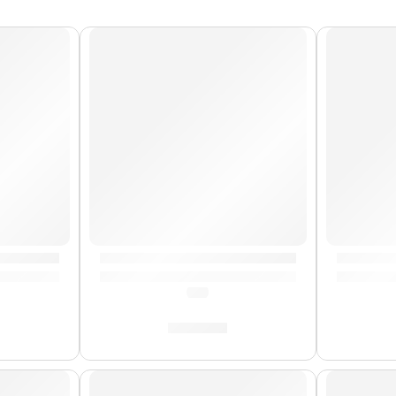
con Diseño ”GUC-35” | Memphis
Correa para Guitarra »Calaveras» | Memp
Correa p
(0.0)
S/
29.00