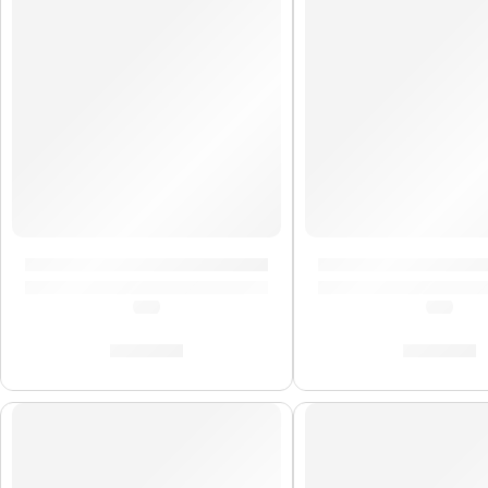
Correa para Guitarra »Flores» | Memphis
Correa para Guitar
(0.0)
(0.0)
S/
29.00
S/
29.00
AGOTADO