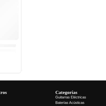
»GUC-38» | Memphis
tros
Categorías
Guitarras Eléctricas
s
Baterías Acústicas