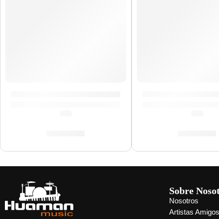
Ukelele Concierto con Diseño ”GUC-37” | Memphis
Ukelele Concierto 
(0.0)
(0.0)
S/
284.00
S/
284.00
Sobre Noso
Nosotros
Artistas Amigo