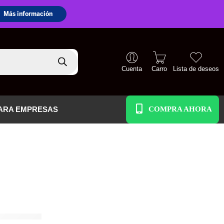
Cuenta
Carro
Lista de deseos
+51 938 586 391
ARA EMPRESAS