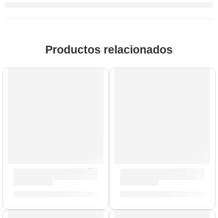
Productos relacionados
Correa para Guitarra »England» | Memphis
Ukelele Concierto con Dise
S/
29.00
S/
284.00