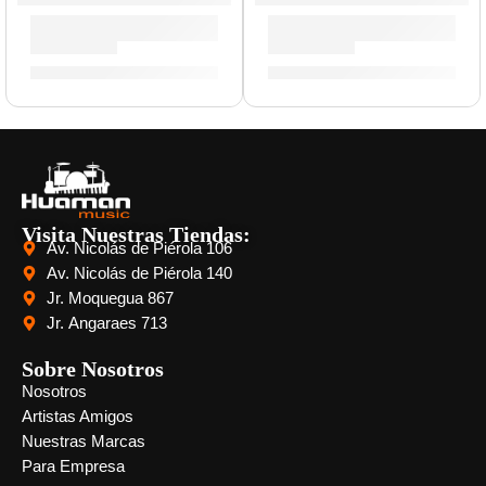
Correa para Guitarra »Do Not Cross» | Memphis
Correa para Guitarra »AC/D
S/
29.00
S/
29.00
Visita Nuestras Tiendas:
Av. Nicolás de Piérola 106
Av. Nicolás de Piérola 140
Jr. Moquegua 867
Jr. Angaraes 713
Sobre Nosotros
Nosotros
Artistas Amigos
Nuestras Marcas
Para Empresa