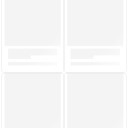
Correa para Guitarra »Jimmy Hendrix» | Memphis
Correa para Guitarra »Jack
S/
29.00
S/
29.00