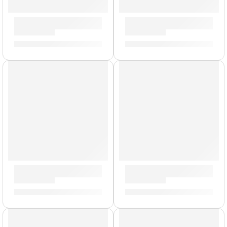
Correa para Guitarra »Girasoles» | Memphis
Correa para Guitarra »Textil
S/
29.00
S/
29.00
Correa para Guitarra »Jhon Lennon» | Memphis
Correa para Guitarra »Nirva
S/
29.00
S/
29.00