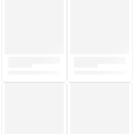
Correa para Guitarra »Luffy» | Memphis
Correa para Guitarra »Serpi
S/
29.00
S/
29.00